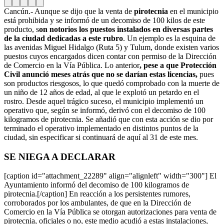
Cancún.- Aunque se dijo que la venta de
pirotecnia
en el municipio
está prohibida y se informó de un decomiso de 100 kilos de este
producto, s
on notorios los puestos instalados en diversas partes
de la ciudad dedicadas a este rubro
. Un ejemplo es la esquina de
las avenidas Miguel Hidalgo (Ruta 5) y Tulum, donde existen varios
puestos cuyos encargados dicen contar con permiso de la Dirección
de Comercio en la Vía Pública. Lo anterior
, pese a que Protección
Civil anunció meses atrás que no se darían estas licencias,
pues
son productos riesgosos, lo que quedó comprobado con la muerte de
un niño de 12 años de edad, al que le explotó un petardo en el
rostro. Desde aquel trágico suceso, el municipio implementó un
operativo que, según se informó, derivó con el decomiso de 100
kilogramos de pirotecnia. Se añadió que con esta acción se dio por
terminado el operativo implementado en distintos puntos de la
ciudad, sin especificar si continuará de aquí al 31 de este mes.
SE NIEGA A DECLARAR
[caption id="attachment_22289" align="alignleft" width="300"]
El
Ayuntamiento informó del decomiso de 100 kilogramos de
pirotecnia.[/caption] En reacción a los persistentes rumores,
corroborados por los ambulantes, de que en la Dirección de
Comercio en la Vía Pública se otorgan autorizaciones para venta de
pirotecnia, oficiales o no, este medio acudió a estas instalaciones,