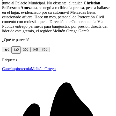
junto al Palacio Municipal. No obstante, el titular,
Christian
Solórzano Amezcua
, se negó a recibir a la prensa, pese a hallarse
en el lugar, evidenciado por su automóvil Mercedes Benz
estacionado afuera. Hace un mes, personal de Protección Civil
comentó con molestia que la Dirección de Comercio en la Vía
Pública entregó permisos para tianguistas, por presión directa del
líder de este gremio, el regidor Melitón Ortega García.
¿Qué te pareció?
🔥
0
👍
0
😲
0
😢
0
😠
0
Etiquetas
Cancún
pirotecnia
Melitón Ortega