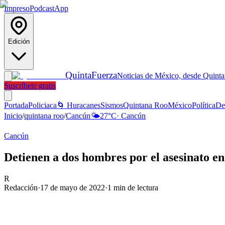
Impreso
Podcast
App
Edición
Quinta
Fuerza
Noticias de México, desde Quint
Suscríbete gratis
Portada
Policiaca
🌀 Huracanes
Sismos
Quintana Roo
México
Política
De
Inicio
/
quintana roo
/
Cancún
🌤️
27
°C
·
Cancún
Cancún
Detienen a dos hombres por el asesinato en
R
Redacción
·
17 de mayo de 2022
·
1
min de lectura