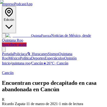
Impreso
Podcast
App
Edición
Noticias de México, desde
Quinta
Fuerza
Quintana Roo
Suscríbete gratis
Portada
Policiaca
🌀 Huracanes
Sismos
Quintana
Roo
México
Política
Deportes
Espectáculos
Opinión
Inicio
/
quintana roo
/
Cancún
☀️
26
°C
·
Cancún
Cancún
Encuentran cuerpo decapitado en casa
abandonada en Cancún
R
Ricardo Zapata
·
11 de marzo de 2021
·
1
min de lectura