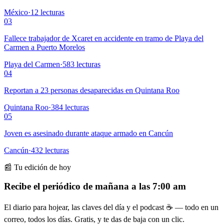
México
·
12
lecturas
03
Fallece trabajador de Xcaret en accidente en tramo de Playa del
Carmen a Puerto Morelos
Playa del Carmen
·
583
lecturas
04
Reportan a 23 personas desaparecidas en Quintana Roo
Quintana Roo
·
384
lecturas
05
Joven es asesinado durante ataque armado en Cancún
Cancún
·
432
lecturas
📰 Tu edición de hoy
Recibe el periódico de mañana a las 7:00 am
El diario para hojear, las claves del día y el podcast ☕ — todo en un
correo, todos los días. Gratis, y te das de baja con un clic.