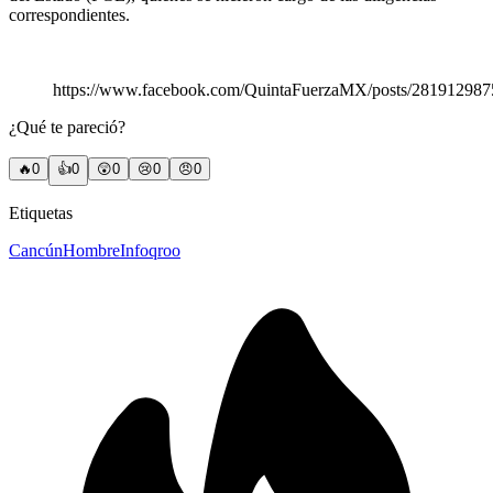
correspondientes.
https://www.facebook.com/QuintaFuerzaMX/posts/28191298
¿Qué te pareció?
🔥
0
👍
0
😲
0
😢
0
😠
0
Etiquetas
Cancún
Hombre
Infoqroo