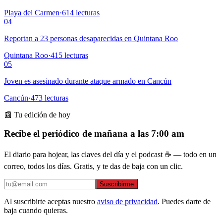
Playa del Carmen
·
614
lecturas
04
Reportan a 23 personas desaparecidas en Quintana Roo
Quintana Roo
·
415
lecturas
05
Joven es asesinado durante ataque armado en Cancún
Cancún
·
473
lecturas
📰 Tu edición de hoy
Recibe el periódico de mañana a las 7:00 am
El diario para hojear, las claves del día y el podcast ☕ — todo en un
correo, todos los días. Gratis, y te das de baja con un clic.
Suscribirme
Al suscribirte aceptas nuestro
aviso de privacidad
. Puedes darte de
baja cuando quieras.