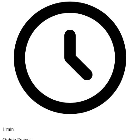
1
min
Quinta Fuerza