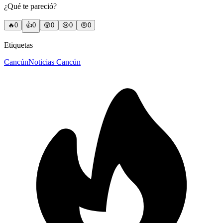
¿Qué te pareció?
🔥
0
👍
0
😲
0
😢
0
😠
0
Etiquetas
Cancún
Noticias Cancún