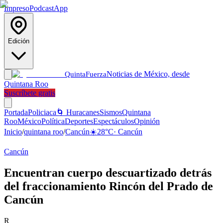
Impreso
Podcast
App
Edición
Noticias de México, desde
Quinta
Fuerza
Quintana Roo
Suscríbete gratis
Portada
Policiaca
🌀 Huracanes
Sismos
Quintana
Roo
México
Política
Deportes
Espectáculos
Opinión
Inicio
/
quintana roo
/
Cancún
☀️
28
°C
·
Cancún
Cancún
Encuentran cuerpo descuartizado detrás
del fraccionamiento Rincón del Prado de
Cancún
R