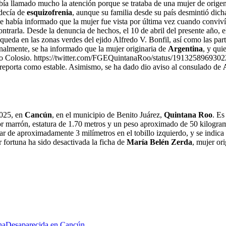
ía llamado mucho la atención porque se trataba de una mujer de origen 
decía de
esquizofrenia
, aunque su familia desde su país desmintió dich
abía informado que la mujer fue vista por última vez cuando conviví
ontrarla. Desde la denuncia de hechos, el 10 de abril del presente año
squeda en las zonas verdes del ejido Alfredo V. Bonfil, así como las p
inalmente, se ha informado que la mujer originaria de
Argentina
, y qui
o Colosio. https://twitter.com/FGEQuintanaRoo/status/1913258969302237
 reporta como estable. Asimismo, se ha dado dio aviso al consulado de
 2025, en
Cancún
, en el municipio de Benito Juárez,
Quintana Roo
. Es
lor marrón, estatura de 1.70 metros y un peso aproximado de 50 kilogra
ar de aproximadamente 3 milímetros en el tobillo izquierdo, y se indica 
 fortuna ha sido desactivada la ficha de
María Belén Zerda
, mujer or
na
Desaparecida en Cancún