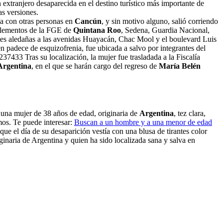
extranjero desaparecida en el destino turístico más importante de
as versiones.
a con otras personas en
Cancún
, y sin motivo alguno, salió corriendo
, elementos de la FGE de
Quintana Roo
, Sedena, Guardia Nacional,
artes aledañas a las avenidas Huayacán, Chac Mool y el boulevard Luis
en padece de esquizofrenia, fue ubicada a salvo por integrantes del
433 Tras su localización, la mujer fue trasladada a la Fiscalía
Argentina
, en el que se harán cargo del regreso de
María Belén
 una mujer de 38 años de edad, originaria de
Argentina
, tez clara,
mos. Te puede interesar:
Buscan a un hombre y a una menor de edad
que el día de su desaparición vestía con una blusa de tirantes color
iginaria de Argentina y quien ha sido localizada sana y salva en