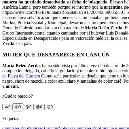
manera ha quedado desactivada su ficha de búsqueda.
El caso hab
América Latina, pero también porque se informó que la
argentina
pa
https://twitter.com/FGEQuintanaRoo/status/1913260408586055801 Se h
hacia un área selvática, sin que quienes la acompañaban pudieran enc
Marina, Policía Estatal y Municipal, llevaron a cabo operativos de bú
Donaldo Colosio para dar con el paradero de
María Belén Zerda
. F
Grupo Interinstitucional cuando caminaba por el bulevar Luis Donald
Especializada en Desaparecidos para su valoración médica, la cual se
Zerda
a su país.
MUJER QUE DESAPARECE EN CANCÚN
María Belén Zerda
, había sido vista por última vez el 6 de abril de
complexión delgada, cabello largo, lacio y de color rubio, ojos de co
en Playa del Carmen
Como seña particular, se detalla que tiene un lun
negro, short de mezclilla color azul claro
y sandalias de color café.
Por
Cancún
.
¿Qué te pareció?
🔥
0
👍
0
😲
0
😢
0
😠
0
Etiquetas
Quintana Roo
Noticias Cancún
Noticias Quintana Roo
Cancún
Argenti