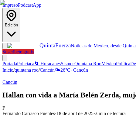
Impreso
Podcast
App
Edición
Quinta
Fuerza
Noticias de México, desde Quint
Suscríbete gratis
Portada
Policiaca
🌀 Huracanes
Sismos
Quintana Roo
México
Política
De
Inicio
/
quintana roo
/
Cancún
🌤️
26
°C
·
Cancún
Cancún
Hallan con vida a María Belén Zerda, muj
F
Fernando Carrasco Fuentes
·
18 de abril de 2025
·
3
min de lectura