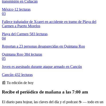
transmisión en Culiacán
México
·
12
lecturas
03
Fallece trabajador de Xcaret en accidente en tramo de Playa del
Carmen a Puerto Morelos
Playa del Carmen
·
583
lecturas
04
Reportan a 23 personas desaparecidas en Quintana Roo
Quintana Roo
·
384
lecturas
05
Joven es asesinado durante ataque armado en Cancún
Cancún
·
432
lecturas
📰 Tu edición de hoy
Recibe el periódico de mañana a las 7:00 am
El diario para hojear, las claves del día y el podcast ☕ — todo en un