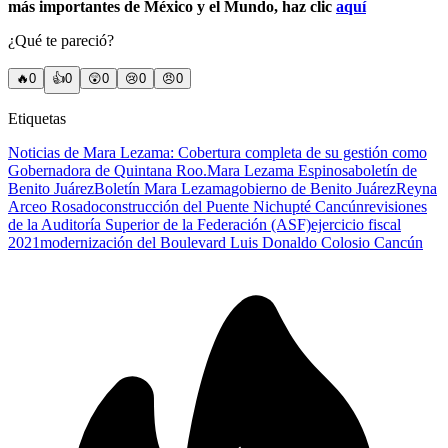
más importantes de México y el Mundo, haz clic
aquí
¿Qué te pareció?
🔥
0
👍
0
😲
0
😢
0
😠
0
Etiquetas
Noticias de Mara Lezama: Cobertura completa de su gestión como
Gobernadora de Quintana Roo.
Mara Lezama Espinosa
boletín de
Benito Juárez
Boletín Mara Lezama
gobierno de Benito Juárez
Reyna
Arceo Rosado
construcción del Puente Nichupté Cancún
revisiones
de la Auditoría Superior de la Federación (ASF)
ejercicio fiscal
2021
modernización del Boulevard Luis Donaldo Colosio Cancún