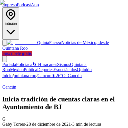
Impreso
Podcast
App
Edición
Noticias de México, desde
Quinta
Fuerza
Quintana Roo
Suscríbete gratis
Portada
Policiaca
🌀 Huracanes
Sismos
Quintana
Roo
México
Política
Deportes
Espectáculos
Opinión
Inicio
/
quintana roo
/
Cancún
☀️
26
°C
·
Cancún
Cancún
Inicia tradición de cuentas claras en el
Ayuntamiento de BJ
G
Gaby Torres
·
28 de diciembre de 2021
·
3
min de lectura