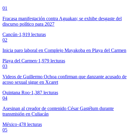
01
Fracasa manifestación contra Aguakan; se exhibe desgaste del
discurso político para 2027
Cancún
·
1,919
lecturas
02
Inicia paro laboral en Complejo Mayakoba en Playa del Carmen
Playa del Carmen
·
1,979
lecturas
03
Videos de Guillermo Ochoa confirman que danzante acusado de
acoso sexual sigue en Xcaret
Quintana Roo
·
1,387
lecturas
04
Asesinan al creador de contenido César Gastélum durante
transmisión en Culiacán
México
·
478
lecturas
05