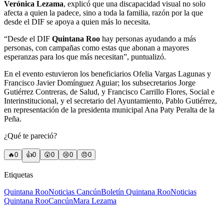
Verónica Lezama
, explicó que una discapacidad visual no solo
afecta a quien la padece, sino a toda la familia, razón por la que
desde el DIF se apoya a quien más lo necesita.
“Desde el DIF
Quintana Roo
hay personas ayudando a más
personas, con campañas como estas que abonan a mayores
esperanzas para los que más necesitan”, puntualizó.
En el evento estuvieron los beneficiarios Ofelia Vargas Lagunas y
Francisco Javier Domínguez Aguiar; los subsecretarios Jorge
Gutiérrez Contreras, de Salud, y Francisco Carrillo Flores, Social e
Interinstitucional, y el secretario del Ayuntamiento, Pablo Gutiérrez,
en representación de la presidenta municipal Ana Paty Peralta de la
Peña.
¿Qué te pareció?
🔥
0
👍
0
😲
0
😢
0
😠
0
Etiquetas
Quintana Roo
Noticias Cancún
Boletín Quintana Roo
Noticias
Quintana Roo
Cancún
Mara Lezama