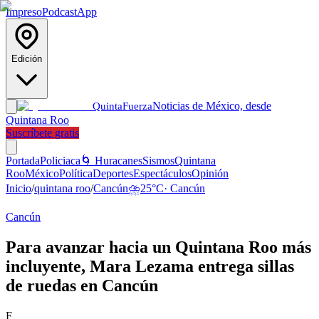
Impreso
Podcast
App
Edición
Noticias de México, desde
Quinta
Fuerza
Quintana Roo
Suscríbete gratis
Portada
Policiaca
🌀 Huracanes
Sismos
Quintana
Roo
México
Política
Deportes
Espectáculos
Opinión
Inicio
/
quintana roo
/
Cancún
⛈️
25
°C
·
Cancún
Cancún
Para avanzar hacia un Quintana Roo más
incluyente, Mara Lezama entrega sillas
de ruedas en Cancún
F