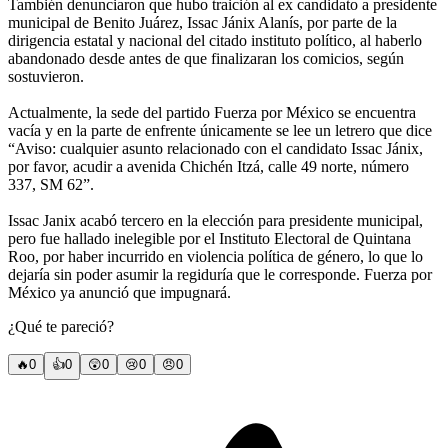
También denunciaron que hubo traición al ex candidato a presidente
municipal de Benito Juárez, Issac Jánix Alanís, por parte de la
dirigencia estatal y nacional del citado instituto político, al haberlo
abandonado desde antes de que finalizaran los comicios, según
sostuvieron.
Actualmente, la sede del partido Fuerza por México se encuentra
vacía y en la parte de enfrente únicamente se lee un letrero que dice
“Aviso: cualquier asunto relacionado con el candidato Issac Jánix,
por favor, acudir a avenida Chichén Itzá, calle 49 norte, número
337, SM 62”.
Issac Janix acabó tercero en la elección para presidente municipal,
pero fue hallado inelegible por el Instituto Electoral de Quintana
Roo, por haber incurrido en violencia política de género, lo que lo
dejaría sin poder asumir la regiduría que le corresponde. Fuerza por
México ya anunció que impugnará.
¿Qué te pareció?
🔥
0
👍
0
😲
0
😢
0
😠
0