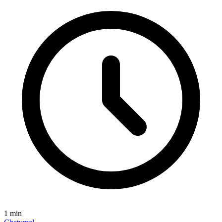
1
min