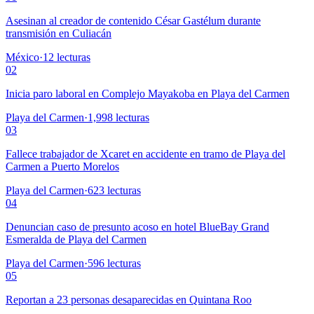
Asesinan al creador de contenido César Gastélum durante
transmisión en Culiacán
México
·
12
lecturas
02
Inicia paro laboral en Complejo Mayakoba en Playa del Carmen
Playa del Carmen
·
1,998
lecturas
03
Fallece trabajador de Xcaret en accidente en tramo de Playa del
Carmen a Puerto Morelos
Playa del Carmen
·
623
lecturas
04
Denuncian caso de presunto acoso en hotel BlueBay Grand
Esmeralda de Playa del Carmen
Playa del Carmen
·
596
lecturas
05
Reportan a 23 personas desaparecidas en Quintana Roo