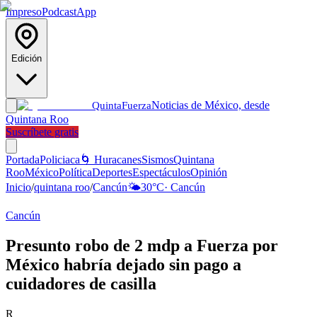
Impreso
Podcast
App
Edición
Noticias de México, desde
Quinta
Fuerza
Quintana Roo
Suscríbete gratis
Portada
Policiaca
🌀 Huracanes
Sismos
Quintana
Roo
México
Política
Deportes
Espectáculos
Opinión
Inicio
/
quintana roo
/
Cancún
🌤️
30
°C
·
Cancún
Cancún
Presunto robo de 2 mdp a Fuerza por
México habría dejado sin pago a
cuidadores de casilla
R