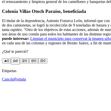
el remozamiento y limpieza general de los camellones y banquetas de
Colonia Villas Otoch Paraíso, beneficiada
El titular de la dependencia, Antonio Fonseca León, informó que con
de dos camionetas, se logró la recolección de 9 toneladas de basura y 
tanta rapidez. “Otro de los objetivos de estas acciones, además de ma
son áreas de uso común para todos los habitantes de las distintas reg
puede interesar:
Limpian el municipio para conservar la imagen urb
en cada una de las colonias y regiones de Benito Juárez, a fin de man
¿Qué te pareció?
🔥
0
👍
0
😲
0
😢
0
😠
0
Etiquetas
Cancún
Portada