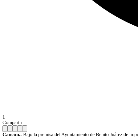
1
Compartir
Cancún.-
Bajo la premisa del Ayuntamiento de Benito Juárez de impul