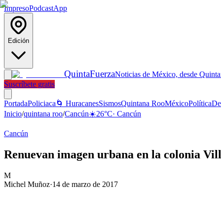
Impreso
Podcast
App
Edición
Quinta
Fuerza
Noticias de México, desde Quint
Suscríbete gratis
Portada
Policiaca
🌀 Huracanes
Sismos
Quintana Roo
México
Política
De
Inicio
/
quintana roo
/
Cancún
☀️
26
°C
·
Cancún
Cancún
Renuevan imagen urbana en la colonia Vil
M
Michel Muñoz
·
14 de marzo de 2017