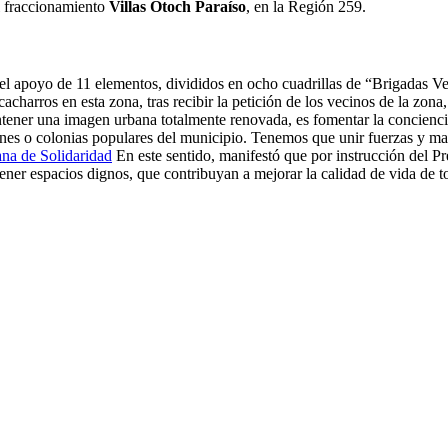
l fraccionamiento
Villas Otoch Paraíso
, en la Región 259.
 el apoyo de 11 elementos, divididos en ocho cuadrillas de “Brigadas 
cacharros en esta zona, tras recibir la petición de los vecinos de la zo
ntener una imagen urbana totalmente renovada, es fomentar la concienci
iones o colonias populares del municipio. Tenemos que unir fuerzas y m
ana de Solidaridad
En este sentido, manifestó que por instrucción del P
tener espacios dignos, que contribuyan a mejorar la calidad de vida de 