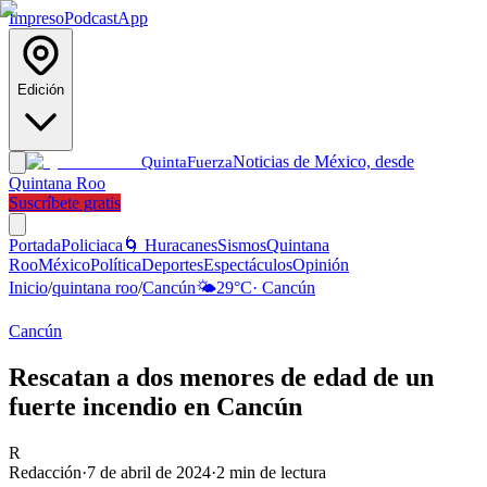
Impreso
Podcast
App
Edición
Noticias de México, desde
Quinta
Fuerza
Quintana Roo
Suscríbete gratis
Portada
Policiaca
🌀 Huracanes
Sismos
Quintana
Roo
México
Política
Deportes
Espectáculos
Opinión
Inicio
/
quintana roo
/
Cancún
🌤️
29
°C
·
Cancún
Cancún
Rescatan a dos menores de edad de un
fuerte incendio en Cancún
R
Redacción
·
7 de abril de 2024
·
2
min de lectura