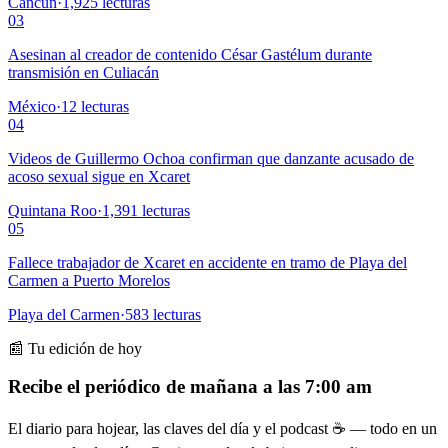
Cancún
·
1,925
lecturas
03
Asesinan al creador de contenido César Gastélum durante
transmisión en Culiacán
México
·
12
lecturas
04
Videos de Guillermo Ochoa confirman que danzante acusado de
acoso sexual sigue en Xcaret
Quintana Roo
·
1,391
lecturas
05
Fallece trabajador de Xcaret en accidente en tramo de Playa del
Carmen a Puerto Morelos
Playa del Carmen
·
583
lecturas
📰 Tu edición de hoy
Recibe el periódico de mañana a las 7:00 am
El diario para hojear, las claves del día y el podcast ☕ — todo en un