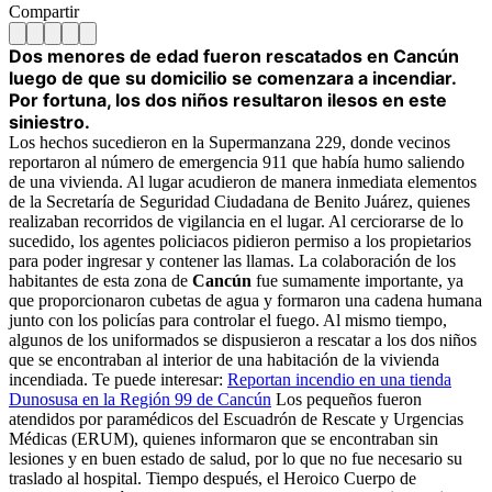
Compartir
Dos menores de edad fueron rescatados en Cancún
luego de que su domicilio se comenzara a incendiar.
Por fortuna, los dos niños resultaron ilesos en este
siniestro.
Los hechos sucedieron en la Supermanzana 229, donde vecinos
reportaron al número de emergencia 911 que había humo saliendo
de una vivienda. Al lugar acudieron de manera inmediata elementos
de la Secretaría de Seguridad Ciudadana de Benito Juárez, quienes
realizaban recorridos de vigilancia en el lugar. Al cerciorarse de lo
sucedido, los agentes policiacos pidieron permiso a los propietarios
para poder ingresar y contener las llamas. La colaboración de los
habitantes de esta zona de
Cancún
fue sumamente importante, ya
que proporcionaron cubetas de agua y formaron una cadena humana
junto con los policías para controlar el fuego. Al mismo tiempo,
algunos de los uniformados se dispusieron a rescatar a los dos niños
que se encontraban al interior de una habitación de la vivienda
incendiada. Te puede interesar:
Reportan incendio en una tienda
Dunosusa en la Región 99 de Cancún
Los pequeños fueron
atendidos por paramédicos del Escuadrón de Rescate y Urgencias
Médicas (ERUM), quienes informaron que se encontraban sin
lesiones y en buen estado de salud, por lo que no fue necesario su
traslado al hospital. Tiempo después, el Heroico Cuerpo de