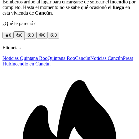
Bomberos arribó al lugar para encargarse de sofocar el
incendio
por
completo. Hasta el momento no se sabe qué ocasionó el
fuego
en
esta vivienda de
Cancún
.
¿Qué te pareció?
🔥
0
👍
0
😲
0
😢
0
😠
0
Etiquetas
Noticias Quintana Roo
Quintana Roo
Cancún
Noticias Cancún
Press
Hub
Incendio en Cancún