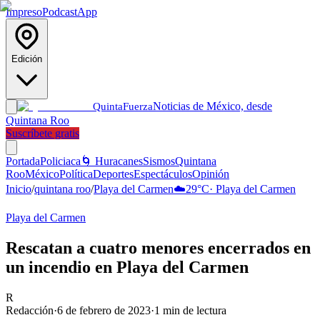
Impreso
Podcast
App
Edición
Noticias de México, desde
Quinta
Fuerza
Quintana Roo
Suscríbete gratis
Portada
Policiaca
🌀 Huracanes
Sismos
Quintana
Roo
México
Política
Deportes
Espectáculos
Opinión
Inicio
/
quintana roo
/
Playa del Carmen
☁️
29
°C
·
Playa del Carmen
Playa del Carmen
Rescatan a cuatro menores encerrados en
un incendio en Playa del Carmen
R
Redacción
·
6 de febrero de 2023
·
1
min de lectura