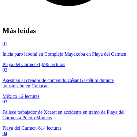
Más leídas
01
Inicia paro laboral en Complejo Mayakoba en Playa del Carmen
Playa del Carmen
·
1,996
lecturas
02
Asesinan al creador de contenido César Gastélum durante
transmisión en Culiacán
México
·
12
lecturas
03
Fallece trabajador de Xcaret en accidente en tramo de Playa del
Carmen a Puerto Morelos
Playa del Carmen
·
614
lecturas
04