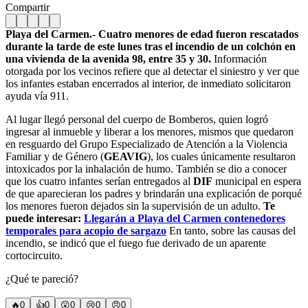
Compartir
Playa del Carmen.- Cuatro menores de edad fueron rescatados
durante la tarde de este lunes tras el incendio de un colchón en
una vivienda de la avenida 98, entre 35 y 30.
Información
otorgada por los vecinos refiere que al detectar el siniestro y ver que
los infantes estaban encerrados al interior, de inmediato solicitaron
ayuda vía 911.
Al lugar llegó personal del cuerpo de Bomberos, quien logró
ingresar al inmueble y liberar a los menores, mismos que quedaron
en resguardo del Grupo Especializado de Atención a la Violencia
Familiar y de Género (
GEAVIG
), los cuales únicamente resultaron
intoxicados por la inhalación de humo. También se dio a conocer
que los cuatro infantes serían entregados al
DIF
municipal en espera
de que aparecieran los padres y brindarán una explicación de porqué
los menores fueron dejados sin la supervisión de un adulto.
Te
puede interesar:
Llegarán a Playa del Carmen contenedores
temporales para acopio de sargazo
En tanto, sobre las causas del
incendio, se indicó que el fuego fue derivado de un aparente
cortocircuito.
¿Qué te pareció?
🔥
0
👍
0
😲
0
😢
0
😠
0