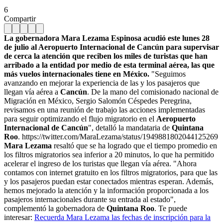
6
Compartir
La gobernadora Mara Lezama Espinosa acudió este lunes 28
de julio al Aeropuerto Internacional de Cancún para supervisar
de cerca la atención que reciben los miles de turistas que han
arribado a la entidad por medio de esta terminal aérea, las que
más vuelos internacionales tiene en México.
"Seguimos
avanzando en mejorar la experiencia de las y los pasajeros que
llegan vía aérea a
Cancún
. De la mano del comisionado nacional de
Migración en México, Sergio Salomón Céspedes Peregrina,
revisamos en una reunión de trabajo las acciones implementadas
para seguir optimizando el flujo migratorio en el
Aeropuerto
Internacional de Cancún
", detalló la mandataria de
Quintana
Roo
. https://twitter.com/MaraLezama/status/1949881802044125269
Mara Lezama
resaltó que se ha logrado que el tiempo promedio en
los filtros migratorios sea inferior a 20 minutos, lo que ha permitido
acelerar el ingreso de los turistas que llegan vía aérea. "Ahora
contamos con internet gratuito en los filtros migratorios, para que las
y los pasajeros puedan estar conectados mientras esperan. Además,
hemos mejorado la atención y la información proporcionada a los
pasajeros internacionales durante su entrada al estado",
complementó la gobernadora de
Quintana Roo
. Te puede
interesar:
Recuerda Mara Lezama las fechas de inscripción para la