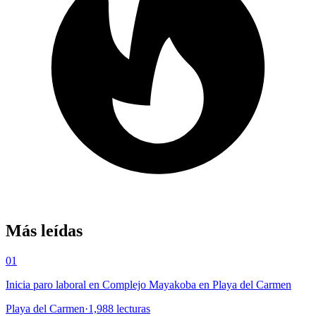
Más leídas
01
Inicia paro laboral en Complejo Mayakoba en Playa del Carmen
Playa del Carmen
·
1,988
lecturas