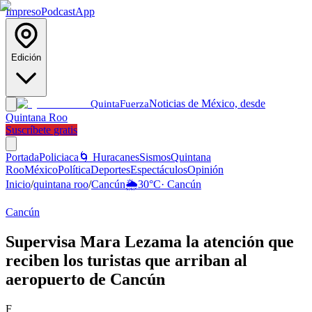
Impreso
Podcast
App
Edición
Noticias de México, desde
Quinta
Fuerza
Quintana Roo
Suscríbete gratis
Portada
Policiaca
🌀 Huracanes
Sismos
Quintana
Roo
México
Política
Deportes
Espectáculos
Opinión
Inicio
/
quintana roo
/
Cancún
🌦️
30
°C
·
Cancún
Cancún
Supervisa Mara Lezama la atención que
reciben los turistas que arriban al
aeropuerto de Cancún
F