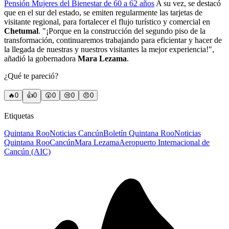
Pensión Mujeres del Bienestar de 60 a 62 años
A su vez, se destacó
que en el sur del estado, se emiten regularmente las tarjetas de
visitante regional, para fortalecer el flujo turístico y comercial en
Chetumal
. "¡Porque en la construcción del segundo piso de la
transformación, continuaremos trabajando para eficientar y hacer de
la llegada de nuestras y nuestros visitantes la mejor experiencia!",
añadió la gobernadora
Mara Lezama
.
¿Qué te pareció?
🔥
0
👍
0
😲
0
😢
0
😠
0
Etiquetas
Quintana Roo
Noticias Cancún
Boletín Quintana Roo
Noticias
Quintana Roo
Cancún
Mara Lezama
Aeropuerto Internacional de
Cancún (AIC)