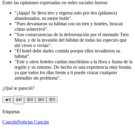
Entre las opiniones expresadas en redes sociales fueron:
"¡Jajaja! Se lleva tres y regresa solo por dos (plátanos)
abandonados, su mejor botín".
"Pues devastaron su hábitat con un tren y hoteles, buscan
cómo sobrevivir".
"Son consecuencias de la deforestación por el mentado Tren
Maya, y de la invasión del hábitat de todas las especies que
ahí viven o vivían".
"El hotel debe darles comida porque ellos invadieron su
hábitat".
"Este y otros hoteles cuidan muchísimo a la flora y fauna de la
región y su entorno. De hecho es una experiencia muy bonita,
ya que todos los días frente a ti puede cruzar cualquier
animalito sin problema".
¿Qué te pareció?
🔥
0
👍
0
😲
0
😢
0
😠
0
Etiquetas
Cancún
Noticias Cancún