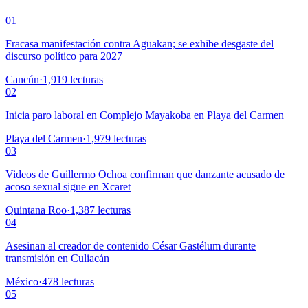
01
Fracasa manifestación contra Aguakan; se exhibe desgaste del
discurso político para 2027
Cancún
·
1,919
lecturas
02
Inicia paro laboral en Complejo Mayakoba en Playa del Carmen
Playa del Carmen
·
1,979
lecturas
03
Videos de Guillermo Ochoa confirman que danzante acusado de
acoso sexual sigue en Xcaret
Quintana Roo
·
1,387
lecturas
04
Asesinan al creador de contenido César Gastélum durante
transmisión en Culiacán
México
·
478
lecturas
05