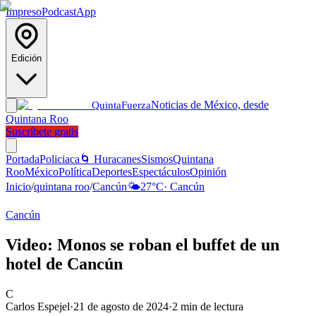
Impreso
Podcast
App
Edición
Noticias de México, desde
Quinta
Fuerza
Quintana Roo
Suscríbete gratis
Portada
Policiaca
🌀 Huracanes
Sismos
Quintana
Roo
México
Política
Deportes
Espectáculos
Opinión
Inicio
/
quintana roo
/
Cancún
🌤️
27
°C
·
Cancún
Cancún
Video: Monos se roban el buffet de un
hotel de Cancún
C
Carlos Espejel
·
21 de agosto de 2024
·
2
min de lectura