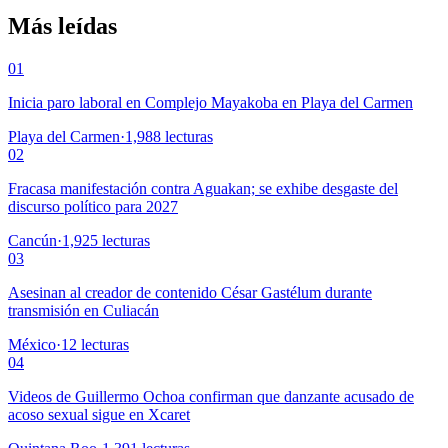
Más leídas
01
Inicia paro laboral en Complejo Mayakoba en Playa del Carmen
Playa del Carmen
·
1,988
lecturas
02
Fracasa manifestación contra Aguakan; se exhibe desgaste del
discurso político para 2027
Cancún
·
1,925
lecturas
03
Asesinan al creador de contenido César Gastélum durante
transmisión en Culiacán
México
·
12
lecturas
04
Videos de Guillermo Ochoa confirman que danzante acusado de
acoso sexual sigue en Xcaret