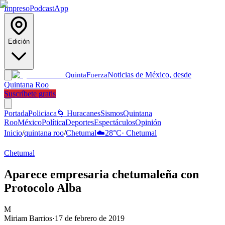
Impreso
Podcast
App
Edición
Noticias de México, desde
Quinta
Fuerza
Quintana Roo
Suscríbete gratis
Portada
Policiaca
🌀 Huracanes
Sismos
Quintana
Roo
México
Política
Deportes
Espectáculos
Opinión
Inicio
/
quintana roo
/
Chetumal
☁️
28
°C
·
Chetumal
Chetumal
Aparece empresaria chetumaleña con
Protocolo Alba
M
Miriam Barrios
·
17 de febrero de 2019