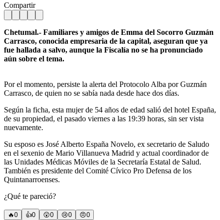
Compartir
Chetumal.- Familiares y amigos de Emma del Socorro Guzmán
Carrasco, conocida empresaria de la capital, aseguran que ya
fue hallada a salvo, aunque la Fiscalía no se ha pronunciado
aún sobre el tema.
Por el momento, persiste la alerta del Protocolo Alba por Guzmán
Carrasco, de quien no se sabía nada desde hace dos días.
Según la ficha, esta mujer de 54 años de edad salió del hotel España,
de su propiedad, el pasado viernes a las 19:39 horas, sin ser vista
nuevamente.
Su esposo es José Alberto España Novelo, ex secretario de Saludo
en el sexenio de Mario Villanueva Madrid y actual coordinador de
las Unidades Médicas Móviles de la Secretaría Estatal de Salud.
También es presidente del Comité Cívico Pro Defensa de los
Quintanarroenses.
¿Qué te pareció?
🔥
0
👍
0
😲
0
😢
0
😠
0