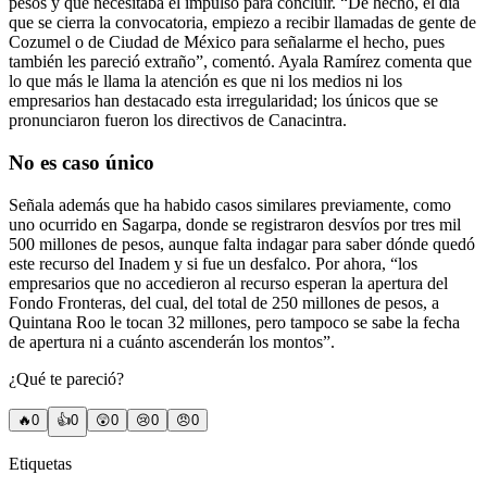
pesos y que necesitaba el impulso para concluir. “De hecho, el día
que se cierra la convocatoria, empiezo a recibir llamadas de gente de
Cozumel o de Ciudad de México para señalarme el hecho, pues
también les pareció extraño”, comentó. Ayala Ramírez comenta que
lo que más le llama la atención es que ni los medios ni los
empresarios han destacado esta irregularidad; los únicos que se
pronunciaron fueron los directivos de Canacintra.
No es caso único
Señala además que ha habido casos similares previamente, como
uno ocurrido en Sagarpa, donde se registraron desvíos por tres mil
500 millones de pesos, aunque falta indagar para saber dónde quedó
este recurso del Inadem y si fue un desfalco. Por ahora, “los
empresarios que no accedieron al recurso esperan la apertura del
Fondo Fronteras, del cual, del total de 250 millones de pesos, a
Quintana Roo le tocan 32 millones, pero tampoco se sabe la fecha
de apertura ni a cuánto ascenderán los montos”.
¿Qué te pareció?
🔥
0
👍
0
😲
0
😢
0
😠
0
Etiquetas