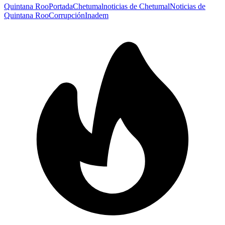
Quintana Roo
Portada
Chetumal
noticias de Chetumal
Noticias de
Quintana Roo
Corrupción
Inadem