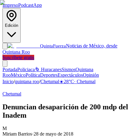
Impreso
Podcast
App
Edición
Noticias de México, desde
Quinta
Fuerza
Quintana Roo
Suscríbete gratis
Portada
Policiaca
🌀 Huracanes
Sismos
Quintana
Roo
México
Política
Deportes
Espectáculos
Opinión
Inicio
/
quintana roo
/
Chetumal
☀️
28
°C
·
Chetumal
Chetumal
Denuncian desaparición de 200 mdp del
Inadem
M
Miriam Barrios
·
28 de mayo de 2018