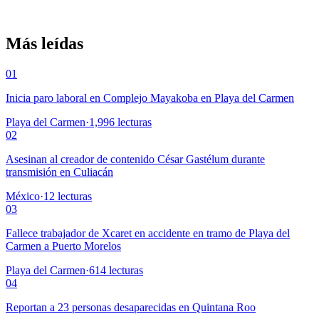
Más leídas
01
Inicia paro laboral en Complejo Mayakoba en Playa del Carmen
Playa del Carmen
·
1,996
lecturas
02
Asesinan al creador de contenido César Gastélum durante
transmisión en Culiacán
México
·
12
lecturas
03
Fallece trabajador de Xcaret en accidente en tramo de Playa del
Carmen a Puerto Morelos
Playa del Carmen
·
614
lecturas
04
Reportan a 23 personas desaparecidas en Quintana Roo