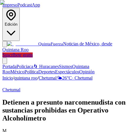
Impreso
Podcast
App
Edición
Noticias de México, desde
Quinta
Fuerza
Quintana Roo
Suscríbete gratis
Portada
Policiaca
🌀 Huracanes
Sismos
Quintana
Roo
México
Política
Deportes
Espectáculos
Opinión
Inicio
/
quintana roo
/
Chetumal
🌤️
26
°C
·
Chetumal
Chetumal
Detienen a presunto narcomenudista con
sustancias prohibidas en Operativo
Alcoholímetro
M