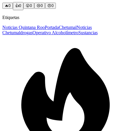
🔥
0
👍
0
😲
0
😢
0
😠
0
Etiquetas
Noticias Quintana Roo
Portada
Chetumal
Noticias
Chetumal
drogas
Operativo Alcoholímetro
Sustancias