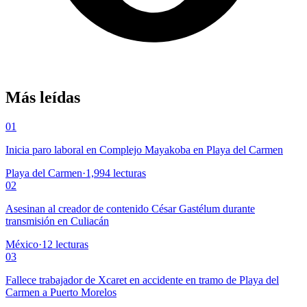
Más leídas
01
Inicia paro laboral en Complejo Mayakoba en Playa del Carmen
Playa del Carmen
·
1,994
lecturas
02
Asesinan al creador de contenido César Gastélum durante
transmisión en Culiacán
México
·
12
lecturas
03
Fallece trabajador de Xcaret en accidente en tramo de Playa del
Carmen a Puerto Morelos