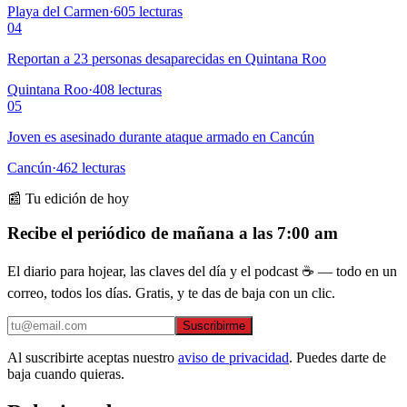
Playa del Carmen
·
605
lecturas
04
Reportan a 23 personas desaparecidas en Quintana Roo
Quintana Roo
·
408
lecturas
05
Joven es asesinado durante ataque armado en Cancún
Cancún
·
462
lecturas
📰 Tu edición de hoy
Recibe el periódico de mañana a las 7:00 am
El diario para hojear, las claves del día y el podcast ☕ — todo en un
correo, todos los días. Gratis, y te das de baja con un clic.
Suscribirme
Al suscribirte aceptas nuestro
aviso de privacidad
. Puedes darte de
baja cuando quieras.