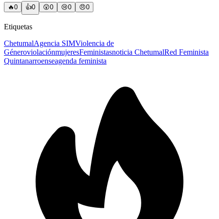
🔥
0
👍
0
😲
0
😢
0
😠
0
Etiquetas
Chetumal
Agencia SIM
Violencia de
Género
violación
mujeres
Feministas
noticia Chetumal
Red Feminista
Quintanarroense
agenda feminista