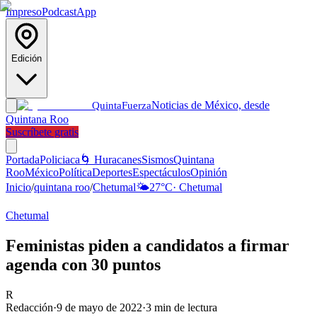
Impreso
Podcast
App
Edición
Noticias de México, desde
Quinta
Fuerza
Quintana Roo
Suscríbete gratis
Portada
Policiaca
🌀 Huracanes
Sismos
Quintana
Roo
México
Política
Deportes
Espectáculos
Opinión
Inicio
/
quintana roo
/
Chetumal
🌤️
27
°C
·
Chetumal
Chetumal
Feministas piden a candidatos a firmar
agenda con 30 puntos
R
Redacción
·
9 de mayo de 2022
·
3
min de lectura