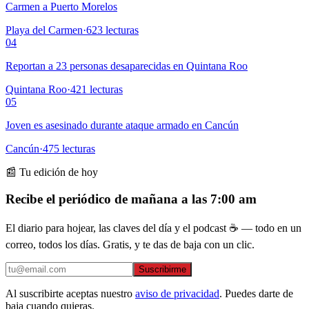
Carmen a Puerto Morelos
Playa del Carmen
·
623
lecturas
04
Reportan a 23 personas desaparecidas en Quintana Roo
Quintana Roo
·
421
lecturas
05
Joven es asesinado durante ataque armado en Cancún
Cancún
·
475
lecturas
📰 Tu edición de hoy
Recibe el periódico de mañana a las 7:00 am
El diario para hojear, las claves del día y el podcast ☕ — todo en un
correo, todos los días. Gratis, y te das de baja con un clic.
Suscribirme
Al suscribirte aceptas nuestro
aviso de privacidad
. Puedes darte de
baja cuando quieras.