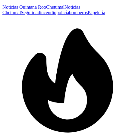
Noticias Quintana Roo
Chetumal
Noticias
Chetumal
Seguridad
incendio
policía
bomberos
Papelería