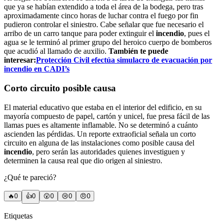
que ya se habían extendido a toda el área de la bodega, pero tras
aproximadamente cinco horas de luchar contra el fuego por fin
pudieron controlar el siniestro. Cabe señalar que fue necesario el
arribo de un carro tanque para poder extinguir el
incendio
, pues el
agua se le terminó al primer grupo del heroico cuerpo de bomberos
que acudió al llamado de auxilio.
También te puede
interesar:
Protección Civil efectúa simulacro de evacuación por
incendio en CADI’s
Corto circuito posible causa
El material educativo que estaba en el interior del edificio, en su
mayoría compuesto de papel, cartón y unicel, fue presa fácil de las
llamas pues es altamente inflamable. No se determinó a cuánto
ascienden las pérdidas. Un reporte extraoficial señala un corto
circuito en alguna de las instalaciones como posible causa del
incendio
, pero serán las autoridades quienes investiguen y
determinen la causa real que dio origen al siniestro.
¿Qué te pareció?
🔥
0
👍
0
😲
0
😢
0
😠
0
Etiquetas