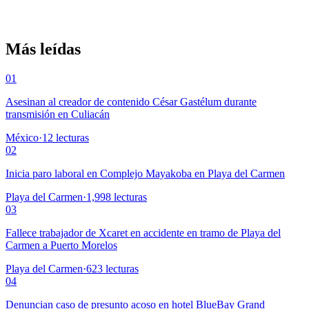
Más leídas
01
Asesinan al creador de contenido César Gastélum durante
transmisión en Culiacán
México
·
12
lecturas
02
Inicia paro laboral en Complejo Mayakoba en Playa del Carmen
Playa del Carmen
·
1,998
lecturas
03
Fallece trabajador de Xcaret en accidente en tramo de Playa del
Carmen a Puerto Morelos
Playa del Carmen
·
623
lecturas
04
Denuncian caso de presunto acoso en hotel BlueBay Grand