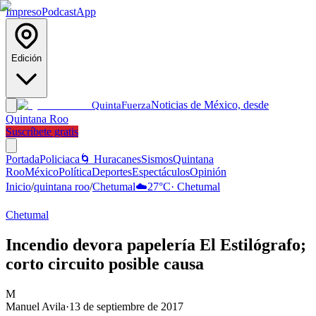
Impreso
Podcast
App
Edición
Noticias de México, desde
Quinta
Fuerza
Quintana Roo
Suscríbete gratis
Portada
Policiaca
🌀 Huracanes
Sismos
Quintana
Roo
México
Política
Deportes
Espectáculos
Opinión
Inicio
/
quintana roo
/
Chetumal
☁️
27
°C
·
Chetumal
Chetumal
Incendio devora papelería El Estilógrafo;
corto circuito posible causa
M
Manuel Avila
·
13 de septiembre de 2017