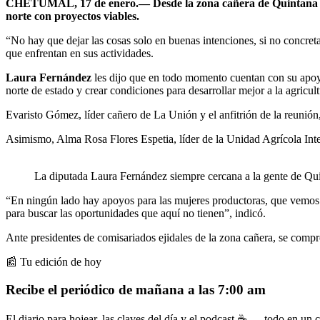
CHETUMAL, 17 de enero.— Desde la zona cañera de Quintana Roo,
norte con proyectos viables.
“No hay que dejar las cosas solo en buenas intenciones, si no concreta
que enfrentan en sus actividades.
Laura Fernández
les dijo que en todo momento cuentan con su apoyo 
norte de estado y crear condiciones para desarrollar mejor a la agricult
Evaristo Gómez, líder cañero de La Unión y el anfitrión de la reunión
Asimismo, Alma Rosa Flores Espetia, líder de la Unidad Agrícola Integ
La diputada Laura Fernández siempre cercana a la gente de Q
“En ningún lado hay apoyos para las mujeres productoras, que vemos 
para buscar las oportunidades que aquí no tienen”, indicó.
Ante presidentes de comisariados ejidales de la zona cañera, se comp
📰 Tu edición de hoy
Recibe el periódico de mañana a las 7:00 am
El diario para hojear, las claves del día y el podcast ☕ — todo en un co