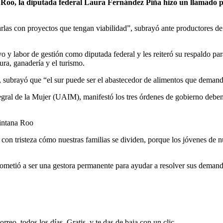
 la diputada federal Laura Fernández Piña hizo un llamado para
rlas con proyectos que tengan viabilidad”, subrayó ante productores de l
y labor de gestión como diputada federal y les reiteró su respaldo para
ura, ganadería y el turismo.
, subrayó que “el sur puede ser el abastecedor de alimentos que demand
ral de la Mujer (UAIM), manifestó los tres órdenes de gobierno deben v
uintana Roo
con tristeza cómo nuestras familias se dividen, porque los jóvenes de
rometió a ser una gestora permanente para ayudar a resolver sus demand
rreo, todos los días. Gratis, y te das de baja con un clic.