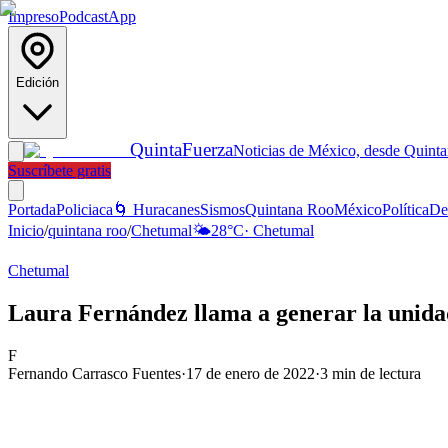
Impreso
Podcast
App
Edición
Quinta
Fuerza
Noticias de México, desde Quint
Suscríbete gratis
Portada
Policiaca
🌀 Huracanes
Sismos
Quintana Roo
México
Política
De
Inicio
/
quintana roo
/
Chetumal
🌤️
28
°C
·
Chetumal
Chetumal
Laura Fernández llama a generar la unida
F
Fernando Carrasco Fuentes
·
17 de enero de 2022
·
3
min de lectura