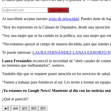
Suscribirme
Al suscribirte aceptas nuestro
aviso de privacidad
. Puedes darte de ba
“Hoy les represento en la Cámara de Diputados, desde una oposición d
“Soy una mujer que se ha curtido en la política, soy una mujer que e
“Necesitamos apoyar al campo de manera decidida, para que ustedes pu
Te puede interesar:
LAURA FERNÁNDEZ LANZA EXHORTO PA
Laura Fernández
reconoció la necesidad de “abrir canales de comuni
no tenemos que malbaratarlos”, sostuvo.
También dijo que se requiere poner atención en los servicios de salud.
“Vamos a trabajar para fortalecer al sur. Les invito a formar un equipo,
¡Ya estamos en Google News! Mantente al día con las noticias má
¿Qué te pareció?
🔥
0
👍
0
😲
0
😢
0
😠
0