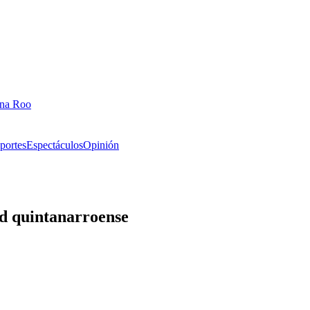
ana Roo
portes
Espectáculos
Opinión
d quintanarroense