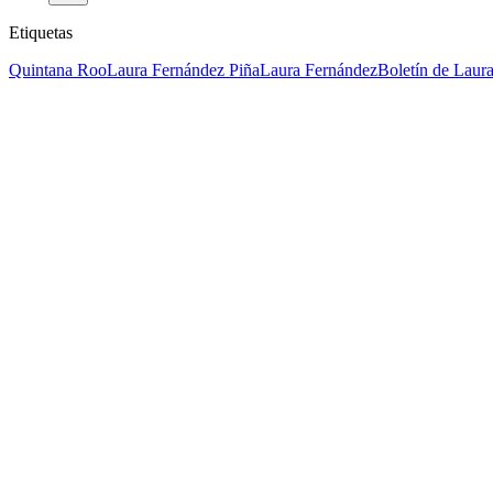
Etiquetas
Quintana Roo
Laura Fernández Piña
Laura Fernández
Boletín de Laur