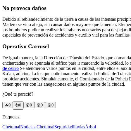
No provoca daños
Debido al reblandecimiento de la tierra a causa de las intensas precipi
Madero se vino abajo, sin causar daños mayores que lamentar. Elemento
los bomberos pudieran realizar los trabajos necesarios para despej
especiales de prevención de accidentes y auxilio vial para las familias q
Operativo Carrusel
De igual manera, la la Dirección de Tránsito del Estado, que comanda J
encharcadas y se apuntala al tráfico para ir marcando la velocidad, lo
de cerro
Se atendieron varios puntos en la ciudad, entre ellos el auxi
Ka´an, adicional a los que cotidianamente realiza la Policía de Tránsi
propiciar accidentes. Simultáneamente, el Comisionado de la Policía E
tienen que ver con las anegaciones en algunos puntos de la ciudad.
¿Qué te pareció?
🔥
0
👍
0
😲
0
😢
0
😠
0
Etiquetas
Chetumal
Noticias Chetumal
Seguridad
lluvias
Árbol