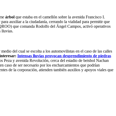
orme
árbol
que estaba en el camellón sobre la avenida Francisco I.
ara auxiliar a la ciudadanía, cerrando la vialidad para permitir que
(SSPQROO) que comanda Rodolfo del Ángel Campos, activó operativos
 lluvias.
edio del cual se escolta a los automovilistas en el caso de las calles
interesar:
Intensas lluvias provocan desprendimiento de piedras
Dios Peza y avenida Revolución, cerca del estadio de beisbol Nachan
s en caso de ser necesario por los encharcamientos que podrían
entes de la corporación, atienden también auxilios y apoyos viales que