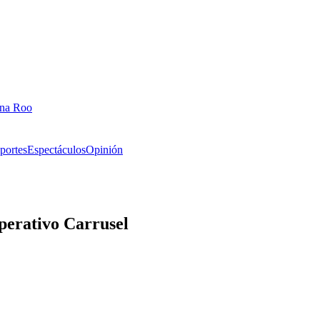
ana Roo
portes
Espectáculos
Opinión
Operativo Carrusel