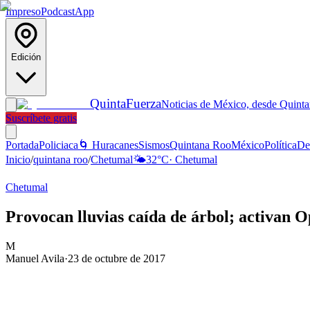
Impreso
Podcast
App
Edición
Quinta
Fuerza
Noticias de México, desde Quint
Suscríbete gratis
Portada
Policiaca
🌀 Huracanes
Sismos
Quintana Roo
México
Política
De
Inicio
/
quintana roo
/
Chetumal
🌤️
32
°C
·
Chetumal
Chetumal
Provocan lluvias caída de árbol; activan 
M
Manuel Avila
·
23 de octubre de 2017