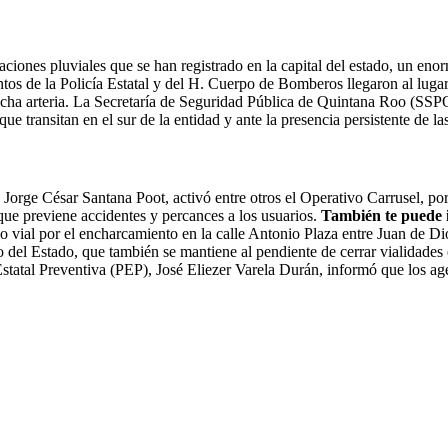
taciones pluviales que se han registrado en la capital del estado, un en
s de la Policía Estatal y del H. Cuerpo de Bomberos llegaron al lugar p
ar dicha arteria. La Secretaría de Seguridad Pública de Quintana Roo 
ue transitan en el sur de la entidad y ante la presencia persistente de las
orge César Santana Poot, activó entre otros el Operativo Carrusel, por m
 que previene accidentes y percances a los usuarios.
También te puede 
lio vial por el encharcamiento en la calle Antonio Plaza entre Juan de 
to del Estado, que también se mantiene al pendiente de cerrar vialidade
statal Preventiva (PEP), José Eliezer Varela Durán, informó que los ag