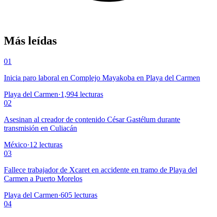
Más leídas
01
Inicia paro laboral en Complejo Mayakoba en Playa del Carmen
Playa del Carmen
·
1,994
lecturas
02
Asesinan al creador de contenido César Gastélum durante
transmisión en Culiacán
México
·
12
lecturas
03
Fallece trabajador de Xcaret en accidente en tramo de Playa del
Carmen a Puerto Morelos
Playa del Carmen
·
605
lecturas
04