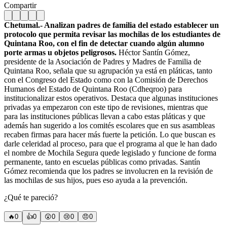
Compartir
Chetumal.- Analizan padres de familia del estado establecer un
protocolo que permita revisar las mochilas de los estudiantes de
Quintana Roo, con el fin de detectar cuando algún alumno
porte armas u objetos peligrosos.
Héctor Santín Gómez,
presidente de la Asociación de Padres y Madres de Familia de
Quintana Roo, señala que su agrupación ya está en pláticas, tanto
con el Congreso del Estado como con la Comisión de Derechos
Humanos del Estado de Quintana Roo (Cdheqroo) para
institucionalizar estos operativos. Destaca que algunas instituciones
privadas ya empezaron con este tipo de revisiones, mientras que
para las instituciones públicas llevan a cabo estas pláticas y que
además han sugerido a los comités escolares que en sus asambleas
recaben firmas para hacer más fuerte la petición. Lo que buscan es
darle celeridad al proceso, para que el programa al que le han dado
el nombre de Mochila Segura quede legislado y funcione de forma
permanente, tanto en escuelas públicas como privadas. Santín
Gómez recomienda que los padres se involucren en la revisión de
las mochilas de sus hijos, pues eso ayuda a la prevención.
¿Qué te pareció?
🔥
0
👍
0
😲
0
😢
0
😠
0