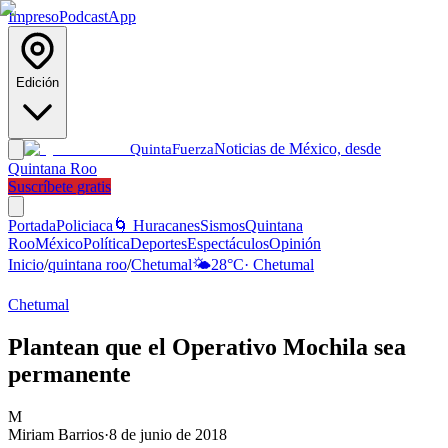
Impreso
Podcast
App
Edición
Noticias de México, desde
Quinta
Fuerza
Quintana Roo
Suscríbete gratis
Portada
Policiaca
🌀 Huracanes
Sismos
Quintana
Roo
México
Política
Deportes
Espectáculos
Opinión
Inicio
/
quintana roo
/
Chetumal
🌤️
28
°C
·
Chetumal
Chetumal
Plantean que el Operativo Mochila sea
permanente
M
Miriam Barrios
·
8 de junio de 2018