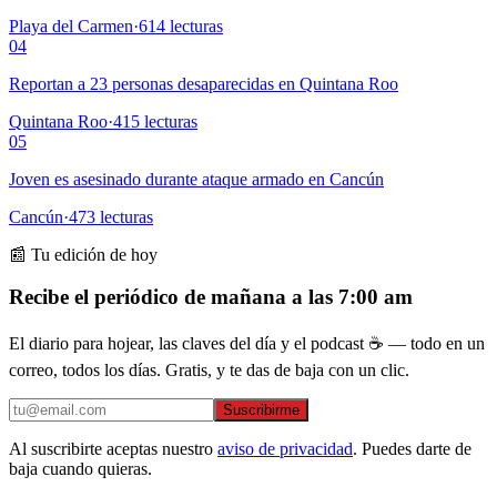
Playa del Carmen
·
614
lecturas
04
Reportan a 23 personas desaparecidas en Quintana Roo
Quintana Roo
·
415
lecturas
05
Joven es asesinado durante ataque armado en Cancún
Cancún
·
473
lecturas
📰 Tu edición de hoy
Recibe el periódico de mañana a las 7:00 am
El diario para hojear, las claves del día y el podcast ☕ — todo en un
correo, todos los días. Gratis, y te das de baja con un clic.
Suscribirme
Al suscribirte aceptas nuestro
aviso de privacidad
. Puedes darte de
baja cuando quieras.