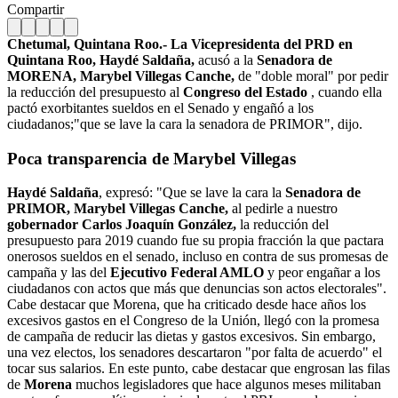
Compartir
Chetumal, Quintana Roo.- La Vicepresidenta del PRD en
Quintana Roo, Haydé Saldaña,
acusó a la
Senadora de
MORENA, Marybel Villegas Canche,
de "doble moral" por pedir
la reducción del presupuesto al
Congreso del Estado
, cuando ella
pactó exorbitantes sueldos en el Senado y engañó a los
ciudadanos;"que se lave la cara la senadora de PRIMOR", dijo.
Poca transparencia de Marybel Villegas
Haydé Saldaña
, expresó: "Que se lave la cara la
Senadora de
PRIMOR, Marybel Villegas Canche,
al pedirle a nuestro
gobernador Carlos Joaquín González,
la reducción del
presupuesto para 2019 cuando fue su propia fracción la que pactara
onerosos sueldos en el senado, incluso en contra de sus promesas de
campaña y las del
Ejecutivo Federal AMLO
y peor engañar a los
ciudadanos con actos que más que denuncias son actos electorales".
Cabe destacar que Morena, que ha criticado desde hace años los
excesivos gastos en el Congreso de la Unión, llegó con la promesa
de campaña de reducir las dietas y gastos excesivos. Sin embargo,
una vez electos, los senadores descartaron "por falta de acuerdo" el
tocar sus salarios. En este punto, cabe destacar que engrosan las filas
de
Morena
muchos legisladores que hace algunos meses militaban