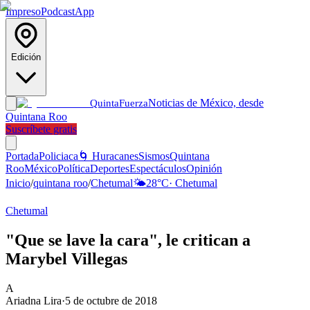
Impreso
Podcast
App
Edición
Noticias de México, desde
Quinta
Fuerza
Quintana Roo
Suscríbete gratis
Portada
Policiaca
🌀 Huracanes
Sismos
Quintana
Roo
México
Política
Deportes
Espectáculos
Opinión
Inicio
/
quintana roo
/
Chetumal
🌤️
28
°C
·
Chetumal
Chetumal
"Que se lave la cara", le critican a
Marybel Villegas
A
Ariadna Lira
·
5 de octubre de 2018