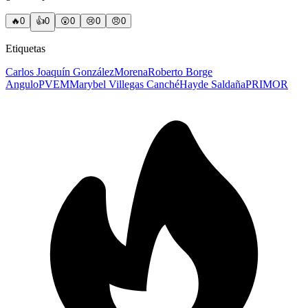
🔥
0
👍
0
😲
0
😢
0
😠
0
Etiquetas
Carlos Joaquín González
Morena
Roberto Borge
Angulo
PVEM
Marybel Villegas Canché
Hayde Saldaña
PRIMOR