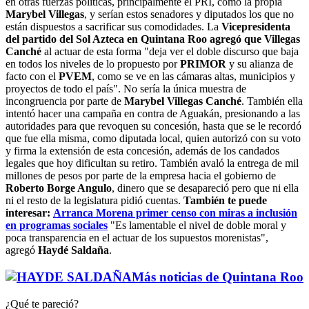
en otras fuerzas políticas, principalmente el PRI, como la propia
Marybel Villegas
, y serían estos senadores y diputados los que no
están dispuestos a sacrificar sus comodidades. La
Vicepresidenta
del partido del Sol Azteca en Quintana Roo agregó que Villegas
Canché
al actuar de esta forma "deja ver el doble discurso que baja
en todos los niveles de lo propuesto por
PRIMOR
y su alianza de
facto con el
PVEM
, como se ve en las cámaras altas, municipios y
proyectos de todo el país". No sería la única muestra de
incongruencia por parte de
Marybel Villegas Canché
. También ella
intentó hacer una campaña en contra de Aguakán, presionando a las
autoridades para que revoquen su concesión, hasta que se le recordó
que fue ella misma, como diputada local, quien autorizó con su voto
y firma la extensión de esta concesión, además de los candados
legales que hoy dificultan su retiro. También avaló la entrega de mil
millones de pesos por parte de la empresa hacia el gobierno de
Roberto Borge Angulo
, dinero que se desapareció pero que ni ella
ni el resto de la legislatura pidió cuentas.
También te puede
interesar:
Arranca Morena primer censo con miras a inclusión
en programas sociales
"Es lamentable el nivel de doble moral y
poca transparencia en el actuar de los supuestos morenistas",
agregó
Haydé Saldaña
.
Más noticias de Quintana Roo
¿Qué te pareció?