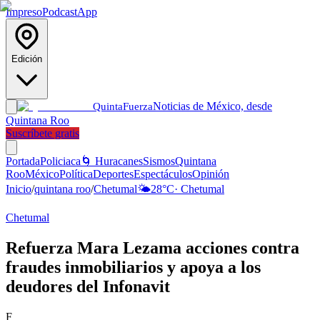
Impreso
Podcast
App
Edición
Noticias de México, desde
Quinta
Fuerza
Quintana Roo
Suscríbete gratis
Portada
Policiaca
🌀 Huracanes
Sismos
Quintana
Roo
México
Política
Deportes
Espectáculos
Opinión
Inicio
/
quintana roo
/
Chetumal
🌤️
28
°C
·
Chetumal
Chetumal
Refuerza Mara Lezama acciones contra
fraudes inmobiliarios y apoya a los
deudores del Infonavit
F