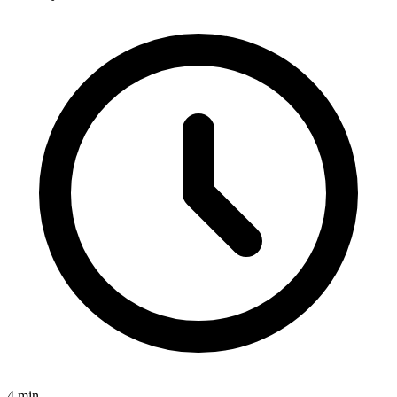
4
min