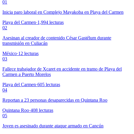
01
Inicia paro laboral en Complejo Mayakoba en Playa del Carmen
Playa del Carmen
·
1,994
lecturas
02
Asesinan al creador de contenido César Gastélum durante
transmisión en Culiacán
México
·
12
lecturas
03
Fallece trabajador de Xcaret en accidente en tramo de Playa del
Carmen a Puerto Morelos
Playa del Carmen
·
605
lecturas
04
Reportan a 23 personas desaparecidas en Quintana Roo
Quintana Roo
·
408
lecturas
05
Joven es asesinado durante ataque armado en Cancún