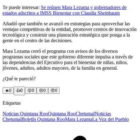
Te puede interesar:
Se reúnen Mara Lezama y gobernadores de
estados adscritos a IMSS Bienestar con Claudia Sheinbaum
Añadió que también se avanzó en estrategias para aprovechar las
ventajas competitivas de la entidad, promover centros de innovación
tecnológica y construir una planeación estratégica que ponga a la
gente en el centro de las decisiones.
Mara Lezama cerró el programa con avisos de los diversos
programas sociales que este gobierno diferente impulsa a través de
las dependencias del Ejecutivo para el bienestar de niñas, niños,
jóvenes, adultos, adultos mayores, de la familia en general.
¿Qué te pareció?
🔥
0
👍
0
😲
0
😢
0
😠
0
Etiquetas
Noticias Quintana Roo
Quintana Roo
Chetumal
Noticias
Chetumal
Boletín Quintana Roo
Mara Lezama
La Voz del Pueblo