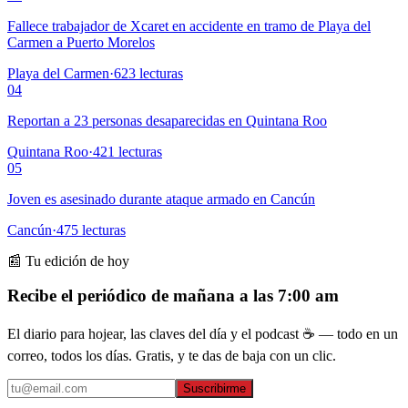
Fallece trabajador de Xcaret en accidente en tramo de Playa del
Carmen a Puerto Morelos
Playa del Carmen
·
623
lecturas
04
Reportan a 23 personas desaparecidas en Quintana Roo
Quintana Roo
·
421
lecturas
05
Joven es asesinado durante ataque armado en Cancún
Cancún
·
475
lecturas
📰 Tu edición de hoy
Recibe el periódico de mañana a las 7:00 am
El diario para hojear, las claves del día y el podcast ☕ — todo en un
correo, todos los días. Gratis, y te das de baja con un clic.
Suscribirme