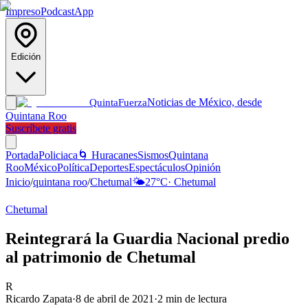
Impreso
Podcast
App
Edición
Noticias de México, desde
Quinta
Fuerza
Quintana Roo
Suscríbete gratis
Portada
Policiaca
🌀 Huracanes
Sismos
Quintana
Roo
México
Política
Deportes
Espectáculos
Opinión
Inicio
/
quintana roo
/
Chetumal
🌤️
27
°C
·
Chetumal
Chetumal
Reintegrará la Guardia Nacional predio
al patrimonio de Chetumal
R
Ricardo Zapata
·
8 de abril de 2021
·
2
min de lectura