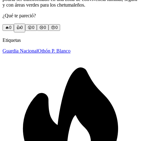
y con áreas verdes para los chetumaleños.
¿Qué te pareció?
🔥
0
👍
0
😲
0
😢
0
😠
0
Etiquetas
Guardia Nacional
Othón P. Blanco