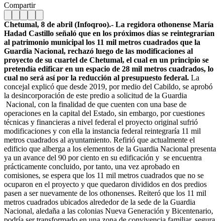
Compartir
Chetumal, 8 de abril (Infoqroo).- La regidora othonense María
Hadad Castillo señaló que en los próximos días se reintegrarían
al patrimonio municipal los 11 mil metros cuadrados que la
Guardia Nacional, rechazó luego de las modificaciones al
proyecto de su cuartel de Chetumal, el cual en un principio se
pretendía edificar en un espacio de 28 mil metros cuadrados, lo
cual no será así por la reducción al presupuesto federal.
La
concejal explicó que desde 2019, por medio del Cabildo, se aprobó
la desincorporación de este predio a solicitud de la Guardia
Nacional, con la finalidad de que cuenten con una base de
operaciones en la capital del Estado, sin embargo, por cuestiones
técnicas y financieras a nivel federal el proyecto original sufrió
modificaciones y con ella la instancia federal reintegraría 11 mil
metros cuadrados al ayuntamiento. Refirió que actualmente el
edificio que alberga a los elementos de la Guardia Nacional presenta
ya un avance del 90 por ciento en su edificación y se encuentra
prácticamente concluido, por tanto, una vez aprobado en
comisiones, se espera que los 11 mil metros cuadrados que no se
ocuparon en el proyecto y que quedaron divididos en dos predios
pasen a ser nuevamente de los othonenses. Reiteró que los 11 mil
metros cuadrados ubicados alrededor de la sede de la Guardia
Nacional, aledaña a las colonias Nueva Generación y Bicentenario,
podría ser transformado en una zona de convivencia familiar, segura