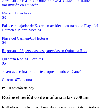
Asesinan al creador de contenido César Gastélum durante
transmisión en Culiacán
México
·
12
lecturas
03
Fallece trabajador de Xcaret en accidente en tramo de Playa del
Carmen a Puerto Morelos
Playa del Carmen
·
614
lecturas
04
Reportan a 23 personas desaparecidas en Quintana Roo
Quintana Roo
·
415
lecturas
05
Joven es asesinado durante ataque armado en Cancún
Cancún
·
473
lecturas
📰 Tu edición de hoy
Recibe el periódico de mañana a las 7:00 am
El diario para hojear, las claves del día y el podcast ☕ — todo en un