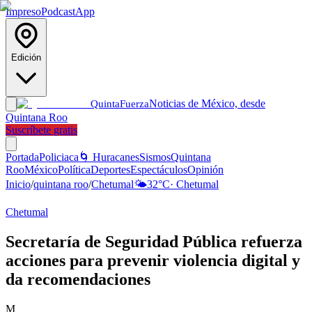
Impreso
Podcast
App
Edición
Noticias de México, desde
Quinta
Fuerza
Quintana Roo
Suscríbete gratis
Portada
Policiaca
🌀 Huracanes
Sismos
Quintana
Roo
México
Política
Deportes
Espectáculos
Opinión
Inicio
/
quintana roo
/
Chetumal
🌤️
32
°C
·
Chetumal
Chetumal
Secretaría de Seguridad Pública refuerza
acciones para prevenir violencia digital y
da recomendaciones
M