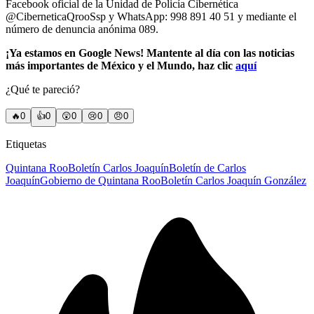
Facebook oficial de la Unidad de Policía Cibernética
@CiberneticaQrooSsp y WhatsApp: 998 891 40 51 y mediante el
número de denuncia anónima 089.
¡Ya estamos en Google News! Mantente al día con las noticias
más importantes de México y el Mundo, haz clic
aquí
¿Qué te pareció?
🔥
0
👍
0
😲
0
😢
0
😠
0
Etiquetas
Quintana Roo
Boletín Carlos Joaquín
Boletín de Carlos
Joaquín
Gobierno de Quintana Roo
Boletín Carlos Joaquín González