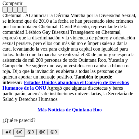
Compartir
Chetumal.- Al anunciar la Décima Marcha por la Diversidad Sexual,
se informó que de 2010 a la fecha se han presentado siete crímenes
por homofobia en Chetumal. David Briceño, representante de la
comunidad Lésbico Gay Bisexual Transgénero en Chetumal,
expresó que la discriminación y la violencia de género y orientación
sexual persiste, pero ellos con más ánimo e ímpetu salen a dar la
cara, levantando la voz para exigir una capital con igualdad para
todos. Indicó que la marcha se realizará el 30 de junio y se espera la
asistencia de mil 200 personas de todo Quintana Roo, Yucatán y
Campeche. Se sugiere que vayan vestidos con camiseta blanca o
roja. Dijo que la invitación es abierta a todas las personas que
quieran aportar un mensaje positivo.
También te puede
interesar:
Estados Unidos abandona el Consejo de Derechos
Humanos de la ONU
Agregó que algunas discotecas y bares
participarán, además de instituciones universitarias, la Secretaría de
Salud y Derechos Humanos.
Más Noticias de Quintana Roo
¿Qué te pareció?
🔥
0
👍
0
😲
0
😢
0
😠
0