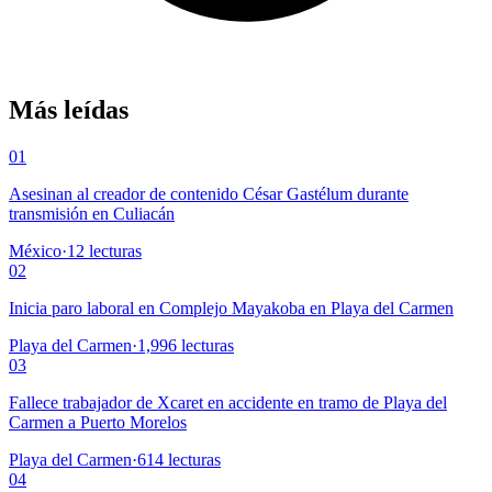
Más leídas
01
Asesinan al creador de contenido César Gastélum durante
transmisión en Culiacán
México
·
12
lecturas
02
Inicia paro laboral en Complejo Mayakoba en Playa del Carmen
Playa del Carmen
·
1,996
lecturas
03
Fallece trabajador de Xcaret en accidente en tramo de Playa del
Carmen a Puerto Morelos
Playa del Carmen
·
614
lecturas
04