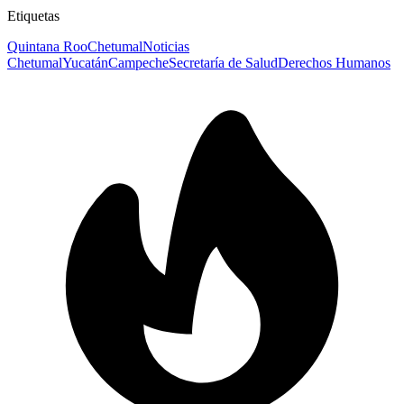
Etiquetas
Quintana Roo
Chetumal
Noticias
Chetumal
Yucatán
Campeche
Secretaría de Salud
Derechos Humanos