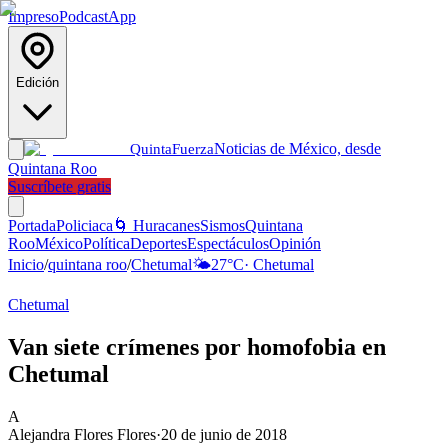
Impreso
Podcast
App
Edición
Noticias de México, desde
Quinta
Fuerza
Quintana Roo
Suscríbete gratis
Portada
Policiaca
🌀 Huracanes
Sismos
Quintana
Roo
México
Política
Deportes
Espectáculos
Opinión
Inicio
/
quintana roo
/
Chetumal
🌤️
27
°C
·
Chetumal
Chetumal
Van siete crímenes por homofobia en
Chetumal
A
Alejandra Flores Flores
·
20 de junio de 2018