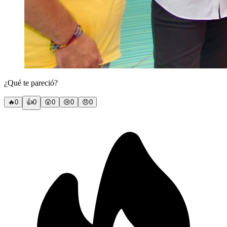
¿Qué te pareció?
🔥
0
👍
0
😲
0
😢
0
😠
0