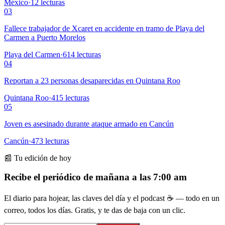
México
·
12
lecturas
03
Fallece trabajador de Xcaret en accidente en tramo de Playa del
Carmen a Puerto Morelos
Playa del Carmen
·
614
lecturas
04
Reportan a 23 personas desaparecidas en Quintana Roo
Quintana Roo
·
415
lecturas
05
Joven es asesinado durante ataque armado en Cancún
Cancún
·
473
lecturas
📰 Tu edición de hoy
Recibe el periódico de mañana a las 7:00 am
El diario para hojear, las claves del día y el podcast ☕ — todo en un
correo, todos los días. Gratis, y te das de baja con un clic.