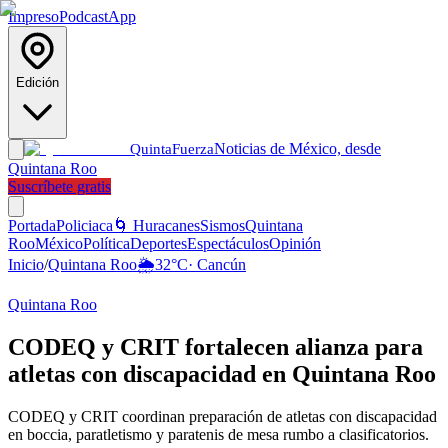
Impreso
Podcast
App
Edición
Noticias de México, desde
Quinta
Fuerza
Quintana Roo
Suscríbete gratis
Portada
Policiaca
🌀 Huracanes
Sismos
Quintana
Roo
México
Política
Deportes
Espectáculos
Opinión
Inicio
/
Quintana Roo
🌦️
32
°C
·
Cancún
Quintana Roo
CODEQ y CRIT fortalecen alianza para
atletas con discapacidad en Quintana Roo
CODEQ y CRIT coordinan preparación de atletas con discapacidad
en boccia, paratletismo y paratenis de mesa rumbo a clasificatorios.