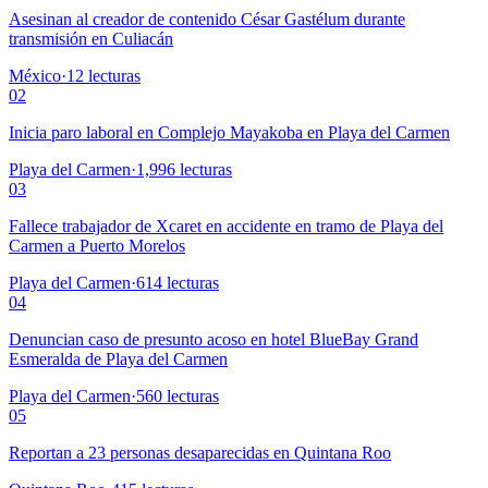
Asesinan al creador de contenido César Gastélum durante
transmisión en Culiacán
México
·
12
lecturas
02
Inicia paro laboral en Complejo Mayakoba en Playa del Carmen
Playa del Carmen
·
1,996
lecturas
03
Fallece trabajador de Xcaret en accidente en tramo de Playa del
Carmen a Puerto Morelos
Playa del Carmen
·
614
lecturas
04
Denuncian caso de presunto acoso en hotel BlueBay Grand
Esmeralda de Playa del Carmen
Playa del Carmen
·
560
lecturas
05
Reportan a 23 personas desaparecidas en Quintana Roo