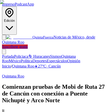
Impreso
Podcast
App
Edición
Noticias de México, desde
Quinta
Fuerza
Quintana Roo
Suscríbete gratis
Portada
Policiaca
🌀 Huracanes
Sismos
Quintana
Roo
México
Política
Deportes
Espectáculos
Opinión
Inicio
/
Quintana Roo
☀️
27
°C
·
Cancún
Quintana Roo
Comienzan pruebas de Mobi de Ruta 27
de Cancún con conexión a Puente
Nichupté y Arco Norte
R