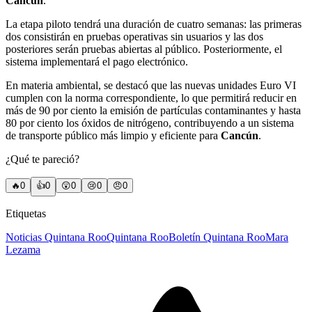
Cancún
.
La etapa piloto tendrá una duración de cuatro semanas: las primeras
dos consistirán en pruebas operativas sin usuarios y las dos
posteriores serán pruebas abiertas al público. Posteriormente, el
sistema implementará el pago electrónico.
En materia ambiental, se destacó que las nuevas unidades Euro VI
cumplen con la norma correspondiente, lo que permitirá reducir en
más de 90 por ciento la emisión de partículas contaminantes y hasta
80 por ciento los óxidos de nitrógeno, contribuyendo a un sistema
de transporte público más limpio y eficiente para
Cancún
.
¿Qué te pareció?
🔥
0
👍
0
😲
0
😢
0
😠
0
Etiquetas
Noticias Quintana Roo
Quintana Roo
Boletín Quintana Roo
Mara
Lezama