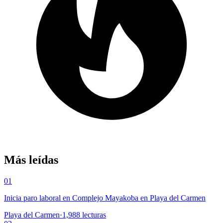
Más leídas
01
Inicia paro laboral en Complejo Mayakoba en Playa del Carmen
Playa del Carmen
·
1,988
lecturas