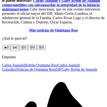
te puede interesar:
Carlos Joaquín y Gaby Rejón de Joaquín
comprometidos con salvaguardar la integridad de la infancia
quintanarroense
Cabe mencionar, que en este evento estuvieron
presentes el oficial mayor del DIF, Mario Cerón Gamboa; el
subdirector general de la Familia, Carlos Rivas Lugo y el director de
Recreación, Cultura y Deporte, Oscar Esparza.
Más noticias de Quintana Roo
¿Qué te pareció?
🔥
0
👍
0
😲
0
😢
0
😠
0
Etiquetas
Carlos Joaquín
Boletín Quintana Roo
Carlos Joaquín
González
Noticias de Quintana Roo
DIF
Gaby Rejón de Joaquín