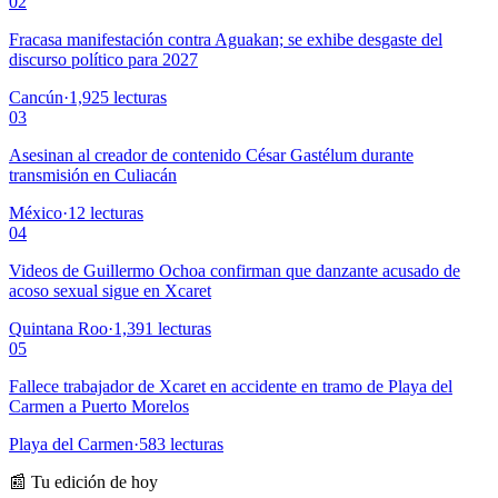
02
Fracasa manifestación contra Aguakan; se exhibe desgaste del
discurso político para 2027
Cancún
·
1,925
lecturas
03
Asesinan al creador de contenido César Gastélum durante
transmisión en Culiacán
México
·
12
lecturas
04
Videos de Guillermo Ochoa confirman que danzante acusado de
acoso sexual sigue en Xcaret
Quintana Roo
·
1,391
lecturas
05
Fallece trabajador de Xcaret en accidente en tramo de Playa del
Carmen a Puerto Morelos
Playa del Carmen
·
583
lecturas
📰 Tu edición de hoy