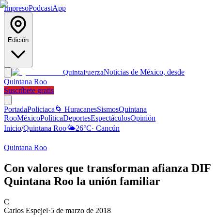
Impreso
Podcast
App
Edición
Noticias de México, desde
Quinta
Fuerza
Quintana Roo
Suscríbete gratis
Portada
Policiaca
🌀 Huracanes
Sismos
Quintana
Roo
México
Política
Deportes
Espectáculos
Opinión
Inicio
/
Quintana Roo
🌤️
26
°C
·
Cancún
Quintana Roo
Con valores que transforman afianza DIF
Quintana Roo la unión familiar
C
Carlos Espejel
·
5 de marzo de 2018