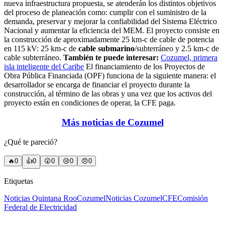
nueva infraestructura propuesta, se atenderán los distintos objetivos
del proceso de planeación como: cumplir con el suministro de la
demanda, preservar y mejorar la confiabilidad del Sistema Eléctrico
Nacional y aumentar la eficiencia del MEM. El proyecto consiste en
la construcción de aproximadamente 25 km-c de cable de potencia
en 115 kV: 25 km-c de
cable submarino
/subterráneo y 2.5 km-c de
cable subterráneo.
También te puede interesar:
Cozumel, primera
isla inteligente del Caribe
El financiamiento de los Proyectos de
Obra Pública Financiada (OPF) funciona de la siguiente manera: el
desarrollador se encarga de financiar el proyecto durante la
construcción, al término de las obras y una vez que los activos del
proyecto están en condiciones de operar, la CFE paga.
Más noticias de Cozumel
¿Qué te pareció?
🔥
0
👍
0
😲
0
😢
0
😠
0
Etiquetas
Noticias Quintana Roo
Cozumel
Noticias Cozumel
CFE
Comisión
Federal de Electricidad