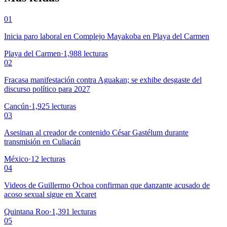
01
Inicia paro laboral en Complejo Mayakoba en Playa del Carmen
Playa del Carmen
·
1,988
lecturas
02
Fracasa manifestación contra Aguakan; se exhibe desgaste del
discurso político para 2027
Cancún
·
1,925
lecturas
03
Asesinan al creador de contenido César Gastélum durante
transmisión en Culiacán
México
·
12
lecturas
04
Videos de Guillermo Ochoa confirman que danzante acusado de
acoso sexual sigue en Xcaret
Quintana Roo
·
1,391
lecturas
05