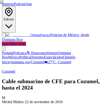
Impreso
Podcast
App
Edición
Noticias de México, desde
Quinta
Fuerza
Quintana Roo
Suscríbete gratis
Portada
Policiaca
🌀 Huracanes
Sismos
Quintana
Roo
México
Política
Deportes
Espectáculos
Opinión
Inicio
/
quintana roo
/
Cozumel
☁️
27
°C
·
Cozumel
Cozumel
Cable submarino de CFE para Cozumel,
hasta el 2024
M
Michel Muñoz
·
22 de noviembre de 2018