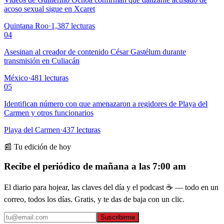
acoso sexual sigue en Xcaret
Quintana Roo
·
1,387
lecturas
04
Asesinan al creador de contenido César Gastélum durante
transmisión en Culiacán
México
·
481
lecturas
05
Identifican número con que amenazaron a regidores de Playa del
Carmen y otros funcionarios
Playa del Carmen
·
437
lecturas
📰 Tu edición de hoy
Recibe el periódico de mañana a las 7:00 am
El diario para hojear, las claves del día y el podcast ☕ — todo en un
correo, todos los días. Gratis, y te das de baja con un clic.
Suscribirme