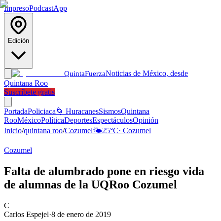
Impreso
Podcast
App
Edición
Noticias de México, desde
Quinta
Fuerza
Quintana Roo
Suscríbete gratis
Portada
Policiaca
🌀 Huracanes
Sismos
Quintana
Roo
México
Política
Deportes
Espectáculos
Opinión
Inicio
/
quintana roo
/
Cozumel
🌤️
25
°C
·
Cozumel
Cozumel
Falta de alumbrado pone en riesgo vida
de alumnas de la UQRoo Cozumel
C
Carlos Espejel
·
8 de enero de 2019