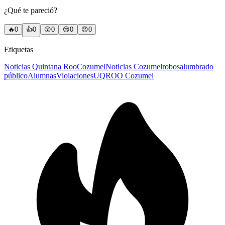
¿Qué te pareció?
🔥
0
👍
0
😲
0
😢
0
😠
0
Etiquetas
Noticias Quintana Roo
Cozumel
Noticias Cozumel
robos
alumbrado
público
Alumnas
Violaciones
UQROO Cozumel