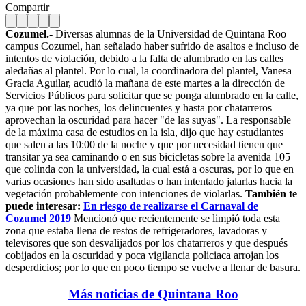
Compartir
Cozumel.-
Diversas alumnas de la Universidad de Quintana Roo
campus Cozumel, han señalado haber sufrido de asaltos e incluso de
intentos de violación, debido a la falta de alumbrado en las calles
aledañas al plantel. Por lo cual, la coordinadora del plantel, Vanesa
Gracia Aguilar, acudió la mañana de este martes a la dirección de
Servicios Públicos para solicitar que se ponga alumbrado en la calle,
ya que por las noches, los delincuentes y hasta por chatarreros
aprovechan la oscuridad para hacer "de las suyas".
La responsable
de la máxima casa de estudios en la isla, dijo que hay estudiantes
que salen a las 10:00 de la noche y que por necesidad tienen que
transitar ya sea caminando o en sus bicicletas sobre la avenida 105
que colinda con la universidad, la cual está a oscuras, por lo que en
varias ocasiones han sido asaltadas o han intentado jalarlas hacia la
vegetación probablemente con intenciones de violarlas.
También te
puede interesar:
En riesgo de realizarse el Carnaval de
Cozumel 2019
Mencionó que recientemente se limpió toda esta
zona que estaba llena de restos de refrigeradores, lavadoras y
televisores que son desvalijados por los chatarreros y que después
cobijados en la oscuridad y poca vigilancia policiaca arrojan los
desperdicios; por lo que en poco tiempo se vuelve a llenar de basura.
Más noticias de Quintana Roo