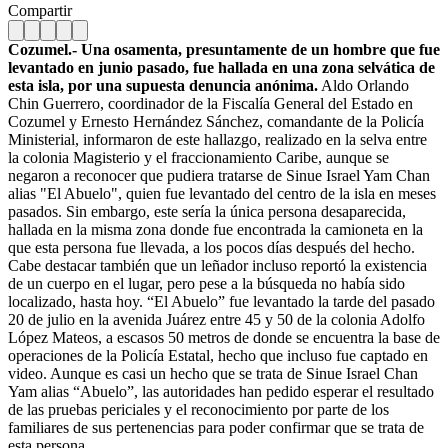
Compartir
Cozumel.- Una osamenta, presuntamente de un hombre que fue
levantado en junio pasado, fue hallada en una zona selvática de
esta isla, por una supuesta denuncia anónima.
Aldo Orlando
Chin Guerrero, coordinador de la Fiscalía General del Estado en
Cozumel y Ernesto Hernández Sánchez, comandante de la Policía
Ministerial, informaron de este hallazgo, realizado en la selva entre
la colonia Magisterio y el fraccionamiento Caribe, aunque se
negaron a reconocer que pudiera tratarse de Sinue Israel Yam Chan
alias "El Abuelo", quien fue levantado del centro de la isla en meses
pasados. Sin embargo, este sería la única persona desaparecida,
hallada en la misma zona donde fue encontrada la camioneta en la
que esta persona fue llevada, a los pocos días después del hecho.
Cabe destacar también que un leñador incluso reportó la existencia
de un cuerpo en el lugar, pero pese a la búsqueda no había sido
localizado, hasta hoy. “El Abuelo” fue levantado la tarde del pasado
20 de julio en la avenida Juárez entre 45 y 50 de la colonia Adolfo
López Mateos, a escasos 50 metros de donde se encuentra la base de
operaciones de la Policía Estatal, hecho que incluso fue captado en
video. Aunque es casi un hecho que se trata de Sinue Israel Chan
Yam alias “Abuelo”, las autoridades han pedido esperar el resultado
de las pruebas periciales y el reconocimiento por parte de los
familiares de sus pertenencias para poder confirmar que se trata de
esta persona.