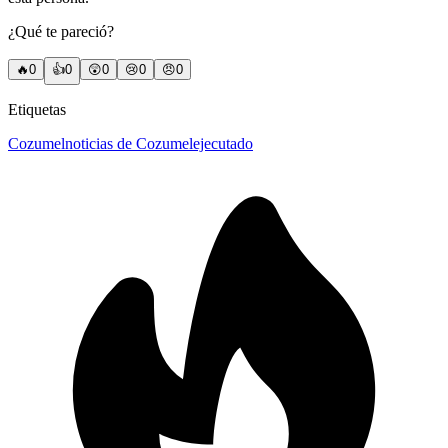
¿Qué te pareció?
🔥
0
👍
0
😲
0
😢
0
😠
0
Etiquetas
Cozumel
noticias de Cozumel
ejecutado