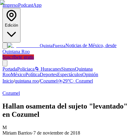
Impreso
Podcast
App
Edición
Noticias de México, desde
Quinta
Fuerza
Quintana Roo
Suscríbete gratis
Portada
Policiaca
🌀 Huracanes
Sismos
Quintana
Roo
México
Política
Deportes
Espectáculos
Opinión
Inicio
/
quintana roo
/
Cozumel
⛈️
29
°C
·
Cozumel
Cozumel
Hallan osamenta del sujeto "levantado"
en Cozumel
M
Miriam Barrios
·
7 de noviembre de 2018