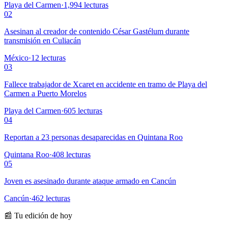
Playa del Carmen
·
1,994
lecturas
02
Asesinan al creador de contenido César Gastélum durante
transmisión en Culiacán
México
·
12
lecturas
03
Fallece trabajador de Xcaret en accidente en tramo de Playa del
Carmen a Puerto Morelos
Playa del Carmen
·
605
lecturas
04
Reportan a 23 personas desaparecidas en Quintana Roo
Quintana Roo
·
408
lecturas
05
Joven es asesinado durante ataque armado en Cancún
Cancún
·
462
lecturas
📰 Tu edición de hoy