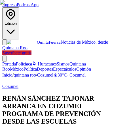
Impreso
Podcast
App
Edición
Noticias de México, desde
Quinta
Fuerza
Quintana Roo
Suscríbete gratis
Portada
Policiaca
🌀 Huracanes
Sismos
Quintana
Roo
México
Política
Deportes
Espectáculos
Opinión
Inicio
/
quintana roo
/
Cozumel
☀️
30
°C
·
Cozumel
Cozumel
RENÁN SÁNCHEZ TAJONAR
ARRANCA EN COZUMEL
PROGRAMA DE PREVENCIÓN
DESDE LAS ESCUELAS