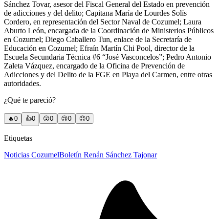
Sánchez Tovar, asesor del Fiscal General del Estado en prevención
de adicciones y del delito; Capitana María de Lourdes Solís
Cordero, en representación del Sector Naval de Cozumel; Laura
Aburto León, encargada de la Coordinación de Ministerios Públicos
en Cozumel; Diego Caballero Tun, enlace de la Secretaría de
Educación en Cozumel; Efraín Martín Chi Pool, director de la
Escuela Secundaria Técnica #6 “José Vasconcelos”; Pedro Antonio
Zaleta Vázquez, encargado de la Oficina de Prevención de
Adicciones y del Delito de la FGE en Playa del Carmen, entre otras
autoridades.
¿Qué te pareció?
🔥
0
👍
0
😲
0
😢
0
😠
0
Etiquetas
Noticias Cozumel
Boletín Renán Sánchez Tajonar