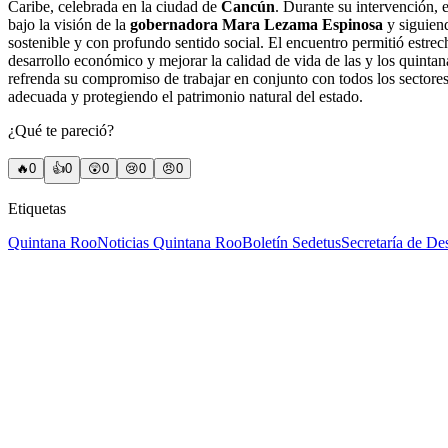
Caribe, celebrada en la ciudad de
Cancún
. Durante su intervención, 
bajo la visión de la
gobernadora Mara Lezama Espinosa
y siguien
sostenible y con profundo sentido social. El encuentro permitió estrec
desarrollo económico y mejorar la calidad de vida de las y los quinta
refrenda su compromiso de trabajar en conjunto con todos los sectores 
adecuada y protegiendo el patrimonio natural del estado.
¿Qué te pareció?
🔥
0
👍
0
😲
0
😢
0
😠
0
Etiquetas
Quintana Roo
Noticias Quintana Roo
Boletín Sedetus
Secretaría de Des