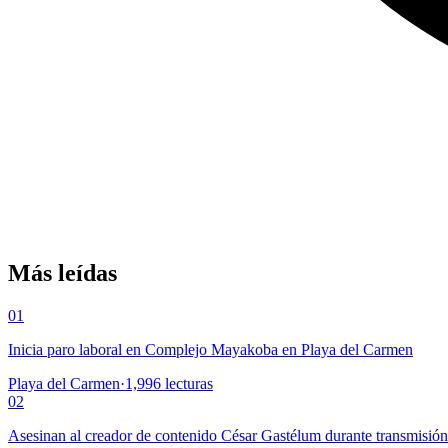
Más leídas
01
Inicia paro laboral en Complejo Mayakoba en Playa del Carmen
Playa del Carmen
·
1,996
lecturas
02
Asesinan al creador de contenido César Gastélum durante transmisió