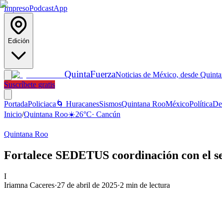
Impreso
Podcast
App
Edición
Quinta
Fuerza
Noticias de México, desde Quint
Suscríbete gratis
Portada
Policiaca
🌀 Huracanes
Sismos
Quintana Roo
México
Política
De
Inicio
/
Quintana Roo
☀️
26
°C
·
Cancún
Quintana Roo
Fortalece SEDETUS coordinación con el s
I
Iriamna Caceres
·
27 de abril de 2025
·
2
min de lectura