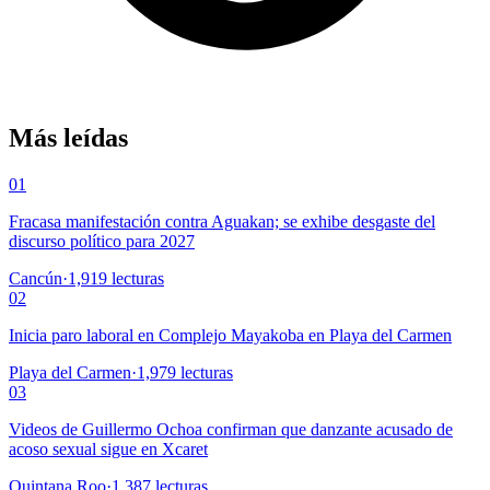
Más leídas
01
Fracasa manifestación contra Aguakan; se exhibe desgaste del
discurso político para 2027
Cancún
·
1,919
lecturas
02
Inicia paro laboral en Complejo Mayakoba en Playa del Carmen
Playa del Carmen
·
1,979
lecturas
03
Videos de Guillermo Ochoa confirman que danzante acusado de
acoso sexual sigue en Xcaret
Quintana Roo
·
1,387
lecturas