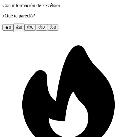
Con información de Excélsior
¿Qué te pareció?
🔥
0
👍
0
😲
0
😢
0
😠
0