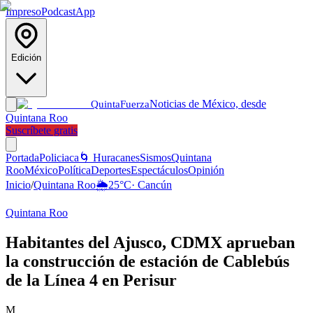
Impreso
Podcast
App
Edición
Noticias de México, desde
Quinta
Fuerza
Quintana Roo
Suscríbete gratis
Portada
Policiaca
🌀 Huracanes
Sismos
Quintana
Roo
México
Política
Deportes
Espectáculos
Opinión
Inicio
/
Quintana Roo
🌦️
25
°C
·
Cancún
Quintana Roo
Habitantes del Ajusco, CDMX aprueban
la construcción de estación de Cablebús
de la Línea 4 en Perisur
M