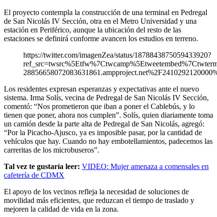
El proyecto contempla la construcción de una terminal en Pedregal
de San Nicolás IV Sección, otra en el Metro Universidad y una
estación en Periférico, aunque la ubicación del resto de las
estaciones se definirá conforme avancen los estudios en terreno.
https://twitter.com/imagenZea/status/1878843875059433920?
ref_src=twsrc%5Etfw%7Ctwcamp%5Etweetembed%7Ctwter
28856658072083631861.ampproject.net%2F2410292120000%
Los residentes expresan esperanzas y expectativas ante el nuevo
sistema. Irma Solís, vecina de Pedregal de San Nicolás IV Sección,
comentó: “Nos prometieron que iban a poner el Cablebús, y lo
tienen que poner, ahora nos cumplen”. Solís, quien diariamente toma
un camión desde la parte alta de Pedregal de San Nicolás, agregó:
“Por la Picacho-Ajusco, ya es imposible pasar, por la cantidad de
vehículos que hay. Cuando no hay embotellamientos, padecemos las
carreritas de los microbuseros”.
Tal vez te gustaría leer:
VIDEO: Mujer amenaza a comensales en
cafetería de CDMX
El apoyo de los vecinos refleja la necesidad de soluciones de
movilidad más eficientes, que reduzcan el tiempo de traslado y
mejoren la calidad de vida en la zona.