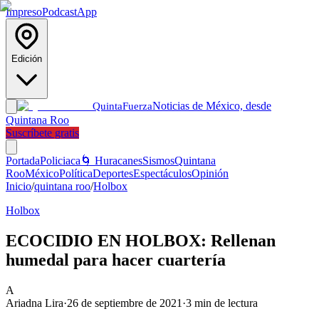
Impreso
Podcast
App
Edición
Noticias de México, desde
Quinta
Fuerza
Quintana Roo
Suscríbete gratis
Portada
Policiaca
🌀 Huracanes
Sismos
Quintana
Roo
México
Política
Deportes
Espectáculos
Opinión
Inicio
/
quintana roo
/
Holbox
Holbox
ECOCIDIO EN HOLBOX: Rellenan
humedal para hacer cuartería
A
Ariadna Lira
·
26 de septiembre de 2021
·
3
min de lectura