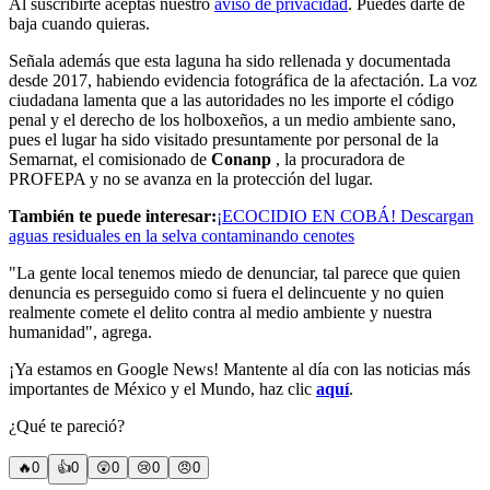
Al suscribirte aceptas nuestro
aviso de privacidad
. Puedes darte de
baja cuando quieras.
Señala además que esta laguna ha sido rellenada y documentada
desde 2017, habiendo evidencia fotográfica de la afectación. La voz
ciudadana lamenta que a las autoridades no les importe el código
penal y el derecho de los holboxeños, a un medio ambiente sano,
pues el lugar ha sido visitado presuntamente por personal de la
Semarnat, el comisionado de
Conanp
, la procuradora de
PROFEPA y no se avanza en la protección del lugar.
También te puede interesar:
¡ECOCIDIO EN COBÁ! Descargan
aguas residuales en la selva contaminando cenotes
"La gente local tenemos miedo de denunciar, tal parece que quien
denuncia es perseguido como si fuera el delincuente y no quien
realmente comete el delito contra al medio ambiente y nuestra
humanidad", agrega.
¡Ya estamos en Google News! Mantente al día con las noticias más
importantes de México y el Mundo, haz clic
aquí
.
¿Qué te pareció?
🔥
0
👍
0
😲
0
😢
0
😠
0