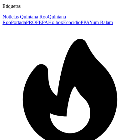
Etiquetas
Noticias Quintana Roo
Quintana
Roo
Portada
PROFEPA
Holbox
Ecocidio
PPA
Yum Balam