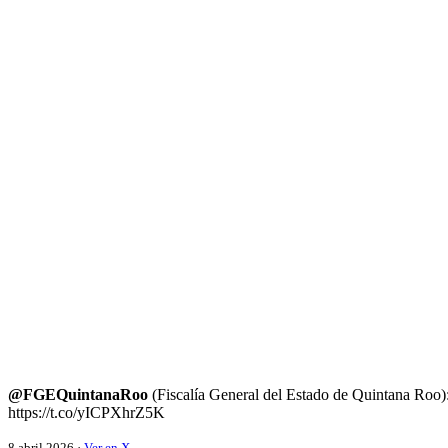
@FGEQuintanaRoo
(Fiscalía General del Estado de Quintana Ro
https://t.co/yICPXhrZ5K
8 abril 2026 ·
Ver en X