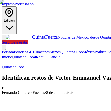
Impreso
Podcast
App
Edición
Quinta
Fuerza
Noticias de México, desde Quint
Suscríbete gratis
Portada
Policiaca
🌀 Huracanes
Sismos
Quintana Roo
México
Política
De
Inicio
/
Quintana Roo
☁️
27
°C
·
Cancún
Quintana Roo
Identifican restos de Víctor Emmanuel Vá
F
Fernando Carrasco Fuentes
·
8 de abril de 2026