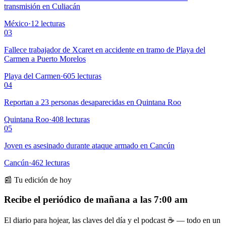
transmisión en Culiacán
México
·
12
lecturas
03
Fallece trabajador de Xcaret en accidente en tramo de Playa del
Carmen a Puerto Morelos
Playa del Carmen
·
605
lecturas
04
Reportan a 23 personas desaparecidas en Quintana Roo
Quintana Roo
·
408
lecturas
05
Joven es asesinado durante ataque armado en Cancún
Cancún
·
462
lecturas
📰 Tu edición de hoy
Recibe el periódico de mañana a las 7:00 am
El diario para hojear, las claves del día y el podcast ☕ — todo en un