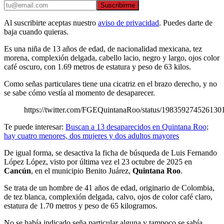
Suscribirme
Al suscribirte aceptas nuestro
aviso de privacidad
. Puedes darte de
baja cuando quieras.
Es una niña de 13 años de edad, de nacionalidad mexicana, tez
morena, complexión delgada, cabello lacio, negro y largo, ojos color
café oscuro, con 1.69 metros de estatura y peso de 63 kilos.
Como señas particulares tiene una cicatriz en el brazo derecho, y no
se sabe cómo vestía al momento de desaparecer.
https://twitter.com/FGEQuintanaRoo/status/198359274526130
Te puede interesar:
Buscan a 13 desaparecidos en Quintana Roo;
hay cuatro menores, dos mujeres y dos adultos mayores
De igual forma, se desactiva la ficha de búsqueda de Luis Fernando
López López, visto por última vez el 23 octubre de 2025 en
Cancún
, en el municipio Benito Juárez,
Quintana Roo
.
Se trata de un hombre de 41 años de edad, originario de Colombia,
de tez blanca, complexión delgada, calvo, ojos de color café claro,
estatura de 1.70 metros y peso de 65 kilogramos.
No se había indicado seña particular alguna y tampoco se sabía