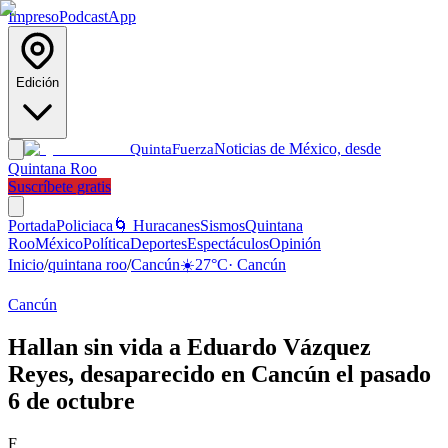
Impreso
Podcast
App
Edición
Noticias de México, desde
Quinta
Fuerza
Quintana Roo
Suscríbete gratis
Portada
Policiaca
🌀 Huracanes
Sismos
Quintana
Roo
México
Política
Deportes
Espectáculos
Opinión
Inicio
/
quintana roo
/
Cancún
☀️
27
°C
·
Cancún
Cancún
Hallan sin vida a Eduardo Vázquez
Reyes, desaparecido en Cancún el pasado
6 de octubre
F