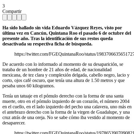
3
Compartir
Ha sido hallado sin vida Eduardo Vázquez Reyes, visto por
última vez en Cancún, Quintana Roo el pasado 6 de octubre del
presente año. Tras la identificación de sus restos queda
desactivada su respectiva ficha de búsqueda.
https://twitter.com/FGEQuintanaRoo/status/198370663565172
De acuerdo con lo informado al momento de su desaparición, se
trataba de un hombre de 21 años de edad, de nacionalidad
mexicana, de tez clara y complexión delgada, cabello negro, lacio y
corto, ojos café oscuro, que tenía una altura de 1.50 metros y que
pesaba unos 60 kilogramos.
Tenía un tatuaje en el pómulo derecho con la forma de una santa
muerte, otro en el pómulo izquierdo de un corazón, el número 2004
en el cuello, en el lado izquierdo del pecho una calavera, uno más en
el antebrazo derecho con la forma de la virgen de Guadalupe, y una
cruz atrás de una oreja. No se sabe cómo iba vestido al momento de
desaparecer.
https://twitter.com/FGEQuintanaRoo/status/197865390709082