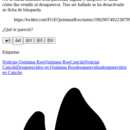
cómo iba vestido al desaparecer. Tras ser hallado se ha desactivado
su ficha de búsqueda.
https://twitter.com/FGEQuintanaRoo/status/198290749223879
¿Qué te pareció?
🔥
0
👍
0
😲
0
😢
0
😠
0
Etiquetas
Noticias Quintana Roo
Quintana Roo
Cancún
Noticias
Cancún
Desaparecidos en Quintana Roo
desaparecidas
desaparecidos
en Cancún