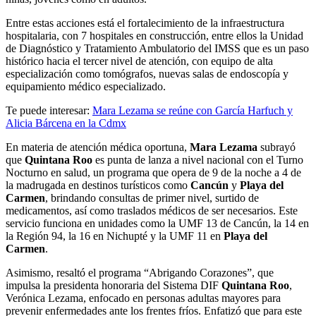
Entre estas acciones está el fortalecimiento de la infraestructura
hospitalaria, con 7 hospitales en construcción, entre ellos la Unidad
de Diagnóstico y Tratamiento Ambulatorio del IMSS que es un paso
histórico hacia el tercer nivel de atención, con equipo de alta
especialización como tomógrafos, nuevas salas de endoscopía y
equipamiento médico especializado.
Te puede interesar:
Mara Lezama se reúne con García Harfuch y
Alicia Bárcena en la Cdmx
En materia de atención médica oportuna,
Mara Lezama
subrayó
que
Quintana Roo
es punta de lanza a nivel nacional con el Turno
Nocturno en salud, un programa que opera de 9 de la noche a 4 de
la madrugada en destinos turísticos como
Cancún
y
Playa del
Carmen
, brindando consultas de primer nivel, surtido de
medicamentos, así como traslados médicos de ser necesarios. Este
servicio funciona en unidades como la UMF 13 de Cancún, la 14 en
la Región 94, la 16 en Nichupté y la UMF 11 en
Playa del
Carmen
.
Asimismo, resaltó el programa “Abrigando Corazones”, que
impulsa la presidenta honoraria del Sistema DIF
Quintana Roo
,
Verónica Lezama, enfocado en personas adultas mayores para
prevenir enfermedades ante los frentes fríos. Enfatizó que para este