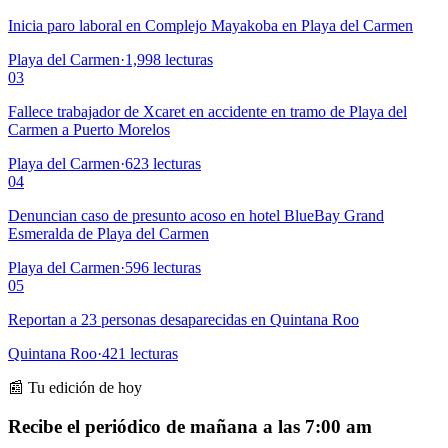
Inicia paro laboral en Complejo Mayakoba en Playa del Carmen
Playa del Carmen
·
1,998
lecturas
03
Fallece trabajador de Xcaret en accidente en tramo de Playa del
Carmen a Puerto Morelos
Playa del Carmen
·
623
lecturas
04
Denuncian caso de presunto acoso en hotel BlueBay Grand
Esmeralda de Playa del Carmen
Playa del Carmen
·
596
lecturas
05
Reportan a 23 personas desaparecidas en Quintana Roo
Quintana Roo
·
421
lecturas
📰 Tu edición de hoy
Recibe el periódico de mañana a las 7:00 am