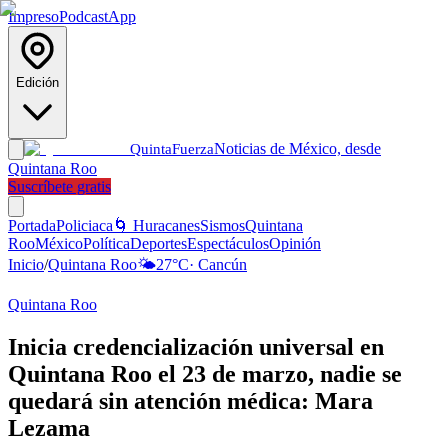
Impreso
Podcast
App
Edición
Noticias de México, desde
Quinta
Fuerza
Quintana Roo
Suscríbete gratis
Portada
Policiaca
🌀 Huracanes
Sismos
Quintana
Roo
México
Política
Deportes
Espectáculos
Opinión
Inicio
/
Quintana Roo
🌤️
27
°C
·
Cancún
Quintana Roo
Inicia credencialización universal en
Quintana Roo el 23 de marzo, nadie se
quedará sin atención médica: Mara
Lezama