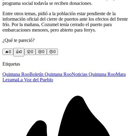
programa social todavía se reciben donaciones.
Entre otros temas, pidió a la población estar pendiente de la
información oficial del cierre de puertos ante los efectos del frente
frío. Por la mañana, Cozumel tenía cerrado el puerto para
embarcaciones menores, pero abierto para ferrys.
¿Qué te pareció?
🔥
0
👍
0
😲
0
😢
0
😠
0
Etiquetas
Quintana Roo
Boletín Quintana Roo
Noticias Quintana Roo
Mara
Lezama
La Voz del Pueblo