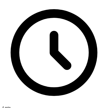
4
min