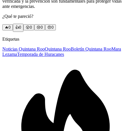
verificada y la prevención son fundamentales para proteger vidas
ante emergencias.
¿Qué te pareció?
🔥
0
👍
0
😲
0
😢
0
😠
0
Etiquetas
Noticias Quintana Roo
Quintana Roo
Boletín Quintana Roo
Mara
Lezama
Temporada de Huracanes