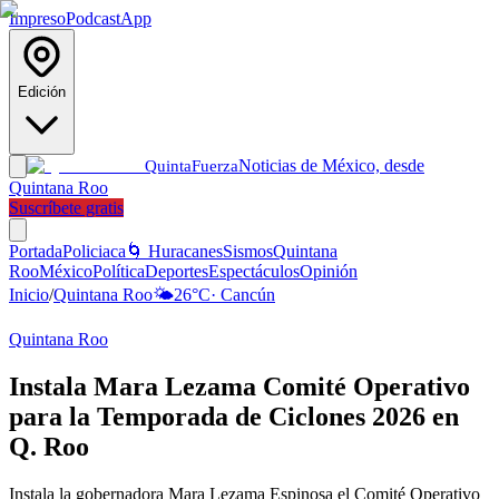
Impreso
Podcast
App
Edición
Noticias de México, desde
Quinta
Fuerza
Quintana Roo
Suscríbete gratis
Portada
Policiaca
🌀 Huracanes
Sismos
Quintana
Roo
México
Política
Deportes
Espectáculos
Opinión
Inicio
/
Quintana Roo
🌤️
26
°C
·
Cancún
Quintana Roo
Instala Mara Lezama Comité Operativo
para la Temporada de Ciclones 2026 en
Q. Roo
Instala la gobernadora Mara Lezama Espinosa el Comité Operativo