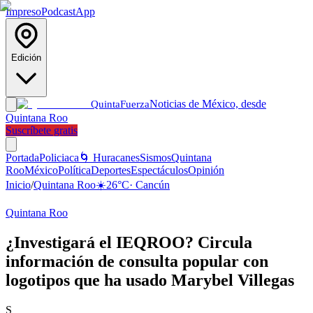
Impreso
Podcast
App
Edición
Noticias de México, desde
Quinta
Fuerza
Quintana Roo
Suscríbete gratis
Portada
Policiaca
🌀 Huracanes
Sismos
Quintana
Roo
México
Política
Deportes
Espectáculos
Opinión
Inicio
/
Quintana Roo
☀️
26
°C
·
Cancún
Quintana Roo
¿Investigará el IEQROO? Circula
información de consulta popular con
logotipos que ha usado Marybel Villegas
S