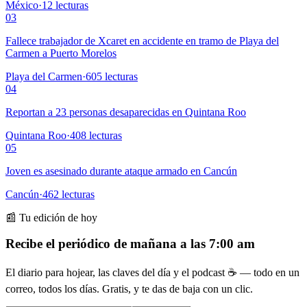
México
·
12
lecturas
03
Fallece trabajador de Xcaret en accidente en tramo de Playa del
Carmen a Puerto Morelos
Playa del Carmen
·
605
lecturas
04
Reportan a 23 personas desaparecidas en Quintana Roo
Quintana Roo
·
408
lecturas
05
Joven es asesinado durante ataque armado en Cancún
Cancún
·
462
lecturas
📰 Tu edición de hoy
Recibe el periódico de mañana a las 7:00 am
El diario para hojear, las claves del día y el podcast ☕ — todo en un
correo, todos los días. Gratis, y te das de baja con un clic.