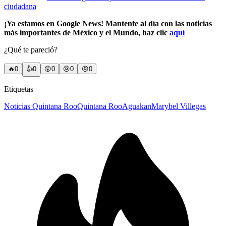
ciudadana
¡Ya estamos en Google News! Mantente al día con las noticias
más importantes de México y el Mundo, haz clic
aquí
¿Qué te pareció?
🔥
0
👍
0
😲
0
😢
0
😠
0
Etiquetas
Noticias Quintana Roo
Quintana Roo
Aguakan
Marybel Villegas