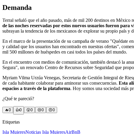
Demanda
Terral señaló que el año pasado, más de mil 200 destinos en México r
de las noches reservadas por estos nuevos usuarios fueron para v
subrayan la tendencia de los mexicanos de explorar su propio país y 
En el marco de la presentación de su campaña de verano "Quédate en C
y calidad que los usuarios han encontrado en nuestras ofertas", comen
mil 500 millones de huéspedes en casi todos los países del mundo.
En el encuentro con medios de comunicación, también destacó la anun
Segura", un renovado Centro de Recursos sobre Seguridad que proporc
Myriam Vilma Urzúa Venegas, Secretaria de Gestión Integral de Riesgo
de cada habitante colaborar para aminorar sus consecuencias.
Esta al
espacios a través de la plataforma
. Hoy somos una sociedad más prep
¿Qué te pareció?
🔥
0
👍
0
😲
0
😢
0
😠
0
Etiquetas
Isla Mujeres
Noticias Isla Mujeres
AirBnB