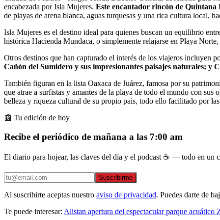
encabezada por Isla Mujeres.
Este encantador rincón de Quintana R
de playas de arena blanca, aguas turquesas y una rica cultura local, hac
Isla Mujeres es el destino ideal para quienes buscan un equilibrio ent
histórica Hacienda Mundaca, o simplemente relajarse en Playa Norte, 
Otros destinos que han capturado el interés de los viajeros incluyen p
Cañón del Sumidero y sus impresionantes paisajes naturales; y C
También figuran en la lista Oaxaca de Juárez, famosa por su patrimonio
que atrae a surfistas y amantes de la playa de todo el mundo con sus o
belleza y riqueza cultural de su propio país, todo ello facilitado por 
📰 Tu edición de hoy
Recibe el periódico de mañana a las 7:00 am
El diario para hojear, las claves del día y el podcast ☕ — todo en un co
Suscribirme
Al suscribirte aceptas nuestro
aviso de privacidad
. Puedes darte de ba
Te puede interesar:
Alistan apertura del espectacular parque acuático 