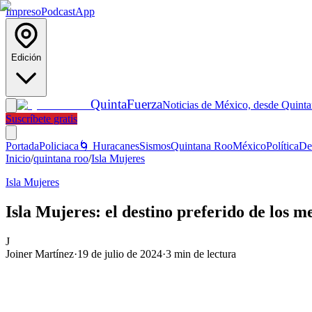
Impreso
Podcast
App
Edición
Quinta
Fuerza
Noticias de México, desde Quint
Suscríbete gratis
Portada
Policiaca
🌀 Huracanes
Sismos
Quintana Roo
México
Política
De
Inicio
/
quintana roo
/
Isla Mujeres
Isla Mujeres
Isla Mujeres: el destino preferido de los 
J
Joiner Martínez
·
19 de julio de 2024
·
3
min de lectura