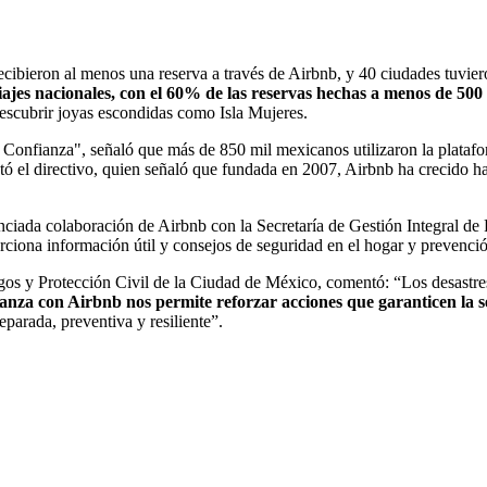
ecibieron al menos una reserva a través de Airbnb, y 40 ciudades tuvie
iajes nacionales, con el 60% de las reservas hechas a menos de 500
descubrir joyas escondidas como Isla Mujeres.
onfianza", señaló que más de 850 mil mexicanos utilizaron la plataform
tó el directivo, quien señaló que fundada en 2007, Airbnb ha crecido ha
ciada colaboración de Airbnb con la Secretaría de Gestión Integral de
iona información útil y consejos de seguridad en el hogar y prevenció
s y Protección Civil de la Ciudad de México, comentó: “Los desastres 
ianza con Airbnb nos permite reforzar acciones que garanticen la s
arada, preventiva y resiliente”.