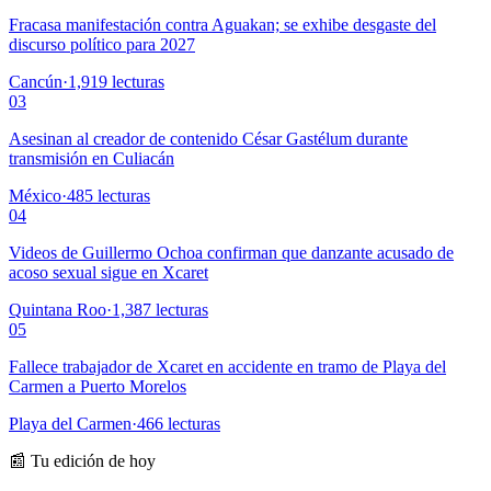
Fracasa manifestación contra Aguakan; se exhibe desgaste del
discurso político para 2027
Cancún
·
1,919
lecturas
03
Asesinan al creador de contenido César Gastélum durante
transmisión en Culiacán
México
·
485
lecturas
04
Videos de Guillermo Ochoa confirman que danzante acusado de
acoso sexual sigue en Xcaret
Quintana Roo
·
1,387
lecturas
05
Fallece trabajador de Xcaret en accidente en tramo de Playa del
Carmen a Puerto Morelos
Playa del Carmen
·
466
lecturas
📰 Tu edición de hoy