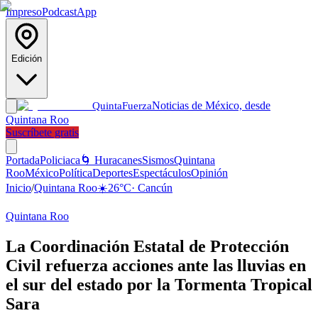
Impreso
Podcast
App
Edición
Noticias de México, desde
Quinta
Fuerza
Quintana Roo
Suscríbete gratis
Portada
Policiaca
🌀 Huracanes
Sismos
Quintana
Roo
México
Política
Deportes
Espectáculos
Opinión
Inicio
/
Quintana Roo
☀️
26
°C
·
Cancún
Quintana Roo
La Coordinación Estatal de Protección
Civil refuerza acciones ante las lluvias en
el sur del estado por la Tormenta Tropical
Sara