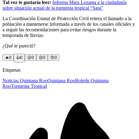
Tal vez te gustaría leer:
Informa Mara Lezama a la ciudadanía
sobre situación actual de la tormenta tropical “Sara”
La Coordinación Estatal de Protección Civil reitera el llamado a la
población a mantenerse informada a través de los canales oficiales y
a seguir las recomendaciones para evitar riesgos durante la
temporada de lluvias.
¿Qué te pareció?
🔥
0
👍
0
😲
0
😢
0
😠
0
Etiquetas
Noticias Quintana Roo
Quintana Roo
Boletín Quintana
Roo
Tormenta Tropical