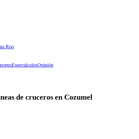
ana Roo
portes
Espectáculos
Opinión
íneas de cruceros en Cozumel