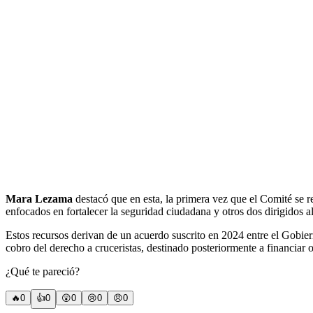
Mara Lezama
destacó que en esta, la primera vez que el Comité se r
enfocados en fortalecer la seguridad ciudadana y otros dos dirigidos
Estos recursos derivan de un acuerdo suscrito en 2024 entre el Gobie
cobro del derecho a cruceristas, destinado posteriormente a financia
¿Qué te pareció?
🔥
0
👍
0
😲
0
😢
0
😠
0