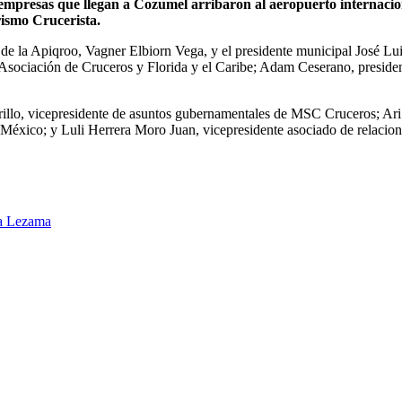
presas que llegan a Cozumel arribaron al aeropuerto internaciona
rismo Crucerista.
ar de la Apiqroo, Vagner Elbiorn Vega, y el presidente municipal José Lu
a Asociación de Cruceros y Florida y el Caribe; Adam Ceserano, presid
lo, vicepresidente de asuntos gubernamentales de MSC Cruceros; Ari
México; y Luli Herrera Moro Juan, vicepresidente asociado de relaci
ra Lezama