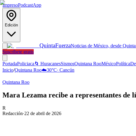
Impreso
Podcast
App
Edición
Quinta
Fuerza
Noticias de México, desde Quint
Suscríbete gratis
Portada
Policiaca
🌀 Huracanes
Sismos
Quintana Roo
México
Política
De
Inicio
/
Quintana Roo
☁️
30
°C
·
Cancún
Quintana Roo
Mara Lezama recibe a representantes de l
R
Redacción
·
22 de abril de 2026