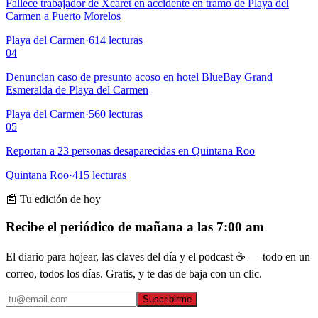
Fallece trabajador de Xcaret en accidente en tramo de Playa del
Carmen a Puerto Morelos
Playa del Carmen
·
614
lecturas
04
Denuncian caso de presunto acoso en hotel BlueBay Grand
Esmeralda de Playa del Carmen
Playa del Carmen
·
560
lecturas
05
Reportan a 23 personas desaparecidas en Quintana Roo
Quintana Roo
·
415
lecturas
📰 Tu edición de hoy
Recibe el periódico de mañana a las 7:00 am
El diario para hojear, las claves del día y el podcast ☕ — todo en un
correo, todos los días. Gratis, y te das de baja con un clic.
Suscribirme