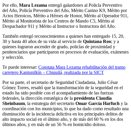
Por ello,
Mara Lezama
entregó galardones al Policía Preventivo
del Año, Policía Preventivo del Año, Mérito Canino K9, Mérito por
Actos Heroicos, Mérito a Héroes de Honor, Mérito al Operador 911,
Mérito al Monitorista de los Centros de Mando C5, Mérito al
Despachador 911 y Mérito al Instructor o Instructora del Año.
También entregó reconocimientos a quienes han entregado 15, 20,
30 y hasta 40 años de su vida al servicio de
Quintana Roo
; y a
quienes lograron ascender de grado, policías de proximidad y
penitenciarios que participaron en procesos de evaluación, exámenes
y selección.
Te puede interesar:
Constata Mara Lezama rehabilitación del tramo
carretero Kantunilkín – Chiquilá, realizada por la SICT
Por su parte, el secretario de Seguridad Ciudadana, Julio César
Gómez Torres, resaltó que la transformación de la seguridad en el
estado ha sido posible con el acompañamiento de las fuerzas
federales, la dirección estratégica de la
presidenta Claudia
Sheinbaum
, la estrategia del secretario
Omar García Harfuch
y la
coordinación con los municipios, lo que ha dado como resultado una
disminución de la incidencia delictiva en los principales delitos de
alto impacto social en el último año, y de más del 60 % en los dos
últimos años, y en más de un 56 % en homicidio doloso.