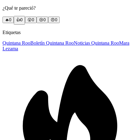
¿Qué te pareció?
🔥
0
👍
0
😲
0
😢
0
😠
0
Etiquetas
Quintana Roo
Boletín Quintana Roo
Noticias Quintana Roo
Mara
Lezama