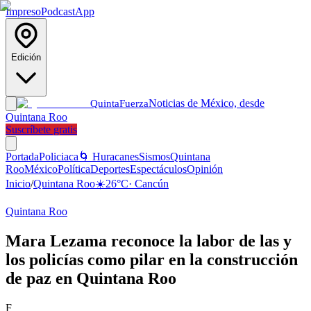
Impreso
Podcast
App
Edición
Noticias de México, desde
Quinta
Fuerza
Quintana Roo
Suscríbete gratis
Portada
Policiaca
🌀 Huracanes
Sismos
Quintana
Roo
México
Política
Deportes
Espectáculos
Opinión
Inicio
/
Quintana Roo
☀️
26
°C
·
Cancún
Quintana Roo
Mara Lezama reconoce la labor de las y
los policías como pilar en la construcción
de paz en Quintana Roo
F