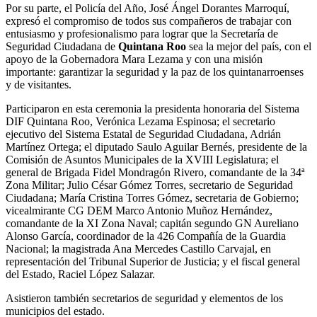
Por su parte, el Policía del Año, José Ángel Dorantes Marroquí,
expresó el compromiso de todos sus compañeros de trabajar con
entusiasmo y profesionalismo para lograr que la Secretaría de
Seguridad Ciudadana de
Quintana Roo
sea la mejor del país, con el
apoyo de la Gobernadora Mara Lezama y con una misión
importante: garantizar la seguridad y la paz de los quintanarroenses
y de visitantes.
Participaron en esta ceremonia la presidenta honoraria del Sistema
DIF Quintana Roo, Verónica Lezama Espinosa; el secretario
ejecutivo del Sistema Estatal de Seguridad Ciudadana, Adrián
Martínez Ortega; el diputado Saulo Aguilar Bernés, presidente de la
Comisión de Asuntos Municipales de la XVIII Legislatura; el
general de Brigada Fidel Mondragón Rivero, comandante de la 34ª
Zona Militar; Julio César Gómez Torres, secretario de Seguridad
Ciudadana; María Cristina Torres Gómez, secretaria de Gobierno;
vicealmirante CG DEM Marco Antonio Muñoz Hernández,
comandante de la XI Zona Naval; capitán segundo GN Aureliano
Alonso García, coordinador de la 426 Compañía de la Guardia
Nacional; la magistrada Ana Mercedes Castillo Carvajal, en
representación del Tribunal Superior de Justicia; y el fiscal general
del Estado, Raciel López Salazar.
Asistieron también secretarios de seguridad y elementos de los
municipios del estado.