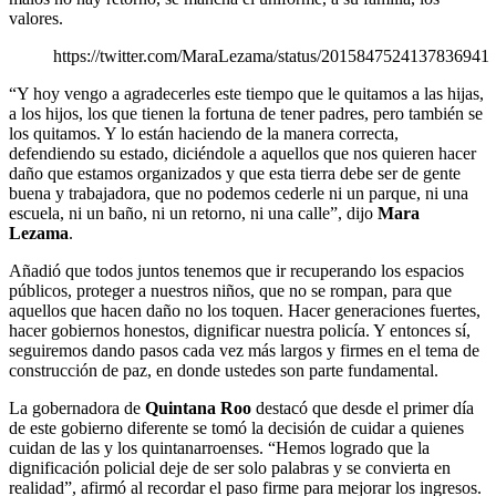
valores.
https://twitter.com/MaraLezama/status/2015847524137836941
“Y hoy vengo a agradecerles este tiempo que le quitamos a las hijas,
a los hijos, los que tienen la fortuna de tener padres, pero también se
los quitamos. Y lo están haciendo de la manera correcta,
defendiendo su estado, diciéndole a aquellos que nos quieren hacer
daño que estamos organizados y que esta tierra debe ser de gente
buena y trabajadora, que no podemos cederle ni un parque, ni una
escuela, ni un baño, ni un retorno, ni una calle”, dijo
Mara
Lezama
.
Añadió que todos juntos tenemos que ir recuperando los espacios
públicos, proteger a nuestros niños, que no se rompan, para que
aquellos que hacen daño no los toquen. Hacer generaciones fuertes,
hacer gobiernos honestos, dignificar nuestra policía. Y entonces sí,
seguiremos dando pasos cada vez más largos y firmes en el tema de
construcción de paz, en donde ustedes son parte fundamental.
La gobernadora de
Quintana Roo
destacó que desde el primer día
de este gobierno diferente se tomó la decisión de cuidar a quienes
cuidan de las y los quintanarroenses. “Hemos logrado que la
dignificación policial deje de ser solo palabras y se convierta en
realidad”, afirmó al recordar el paso firme para mejorar los ingresos.