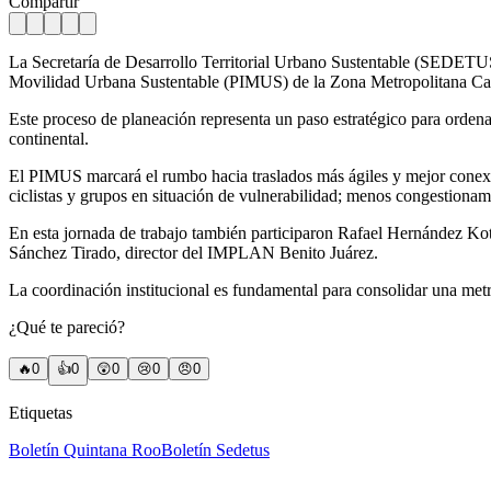
Compartir
La Secretaría de Desarrollo Territorial Urbano Sustentable (SEDETUS),
Movilidad Urbana Sustentable (PIMUS) de la Zona Metropolitana Ca
Este proceso de planeación representa un paso estratégico para ordena
continental.
El PIMUS marcará el rumbo hacia traslados más ágiles y mejor conexión
ciclistas y grupos en situación de vulnerabilidad; menos congestionam
En esta jornada de trabajo también participaron Rafael Hernández Kot
Sánchez Tirado, director del IMPLAN Benito Juárez.
La coordinación institucional es fundamental para consolidar una metr
¿Qué te pareció?
🔥
0
👍
0
😲
0
😢
0
😠
0
Etiquetas
Boletín Quintana Roo
Boletín Sedetus