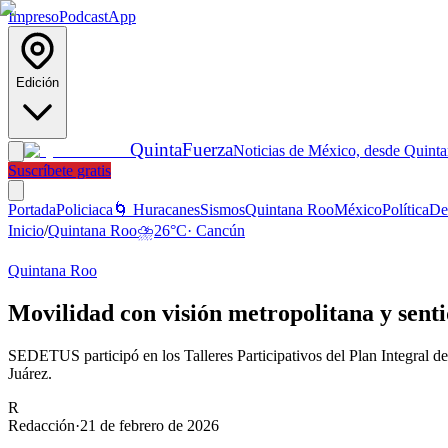
Impreso
Podcast
App
Edición
Quinta
Fuerza
Noticias de México, desde Quint
Suscríbete gratis
Portada
Policiaca
🌀 Huracanes
Sismos
Quintana Roo
México
Política
De
Inicio
/
Quintana Roo
⛈️
26
°C
·
Cancún
Quintana Roo
Movilidad con visión metropolitana y sen
SEDETUS participó en los Talleres Participativos del Plan Integr
Juárez.
R
Redacción
·
21 de febrero de 2026