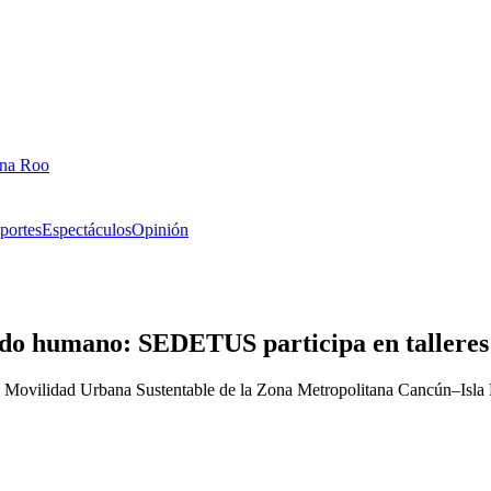
ana Roo
portes
Espectáculos
Opinión
tido humano: SEDETUS participa en taller
al de Movilidad Urbana Sustentable de la Zona Metropolitana Cancún–