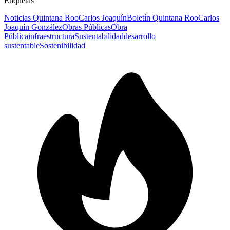
Etiquetas
Noticias Quintana Roo
Carlos Joaquín
Boletín Quintana Roo
Carlos
Joaquín González
Obras Públicas
Obra
Pública
infraestructura
Sustentabilidad
desarrollo
sustentable
Sostenibilidad