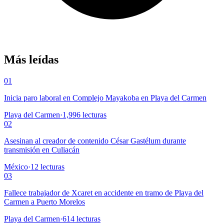
Más leídas
01
Inicia paro laboral en Complejo Mayakoba en Playa del Carmen
Playa del Carmen
·
1,996
lecturas
02
Asesinan al creador de contenido César Gastélum durante
transmisión en Culiacán
México
·
12
lecturas
03
Fallece trabajador de Xcaret en accidente en tramo de Playa del
Carmen a Puerto Morelos
Playa del Carmen
·
614
lecturas