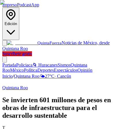
Impreso
Podcast
App
Edición
Noticias de México, desde
Quinta
Fuerza
Quintana Roo
Suscríbete gratis
Portada
Policiaca
🌀 Huracanes
Sismos
Quintana
Roo
México
Política
Deportes
Espectáculos
Opinión
Inicio
/
Quintana Roo
🌤️
27
°C
·
Cancún
Quintana Roo
Se invierten 601 millones de pesos en
obras de infraestructura para el
desarrollo sustentable
T