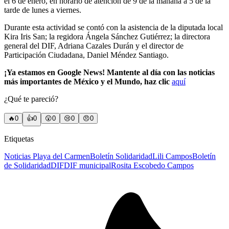
el 6 de enero, en horario de atención de 9 de la mañana a 5 de la
tarde de lunes a viernes.
Durante esta actividad se contó con la asistencia de la diputada local
Kira Iris San; la regidora Ángela Sánchez Gutiérrez; la directora
general del DIF, Adriana Cazales Durán y el director de
Participación Ciudadana, Daniel Méndez Santiago.
¡Ya estamos en Google News! Mantente al día con las noticias
más importantes de México y el Mundo, haz clic
aquí
¿Qué te pareció?
🔥
0
👍
0
😲
0
😢
0
😠
0
Etiquetas
Noticias Playa del Carmen
Boletín Solidaridad
Lili Campos
Boletín
de Solidaridad
DIF
DIF municipal
Rosita Escobedo Campos