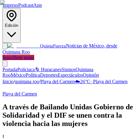
Impreso
Podcast
App
Edición
Noticias de México, desde
Quinta
Fuerza
Quintana Roo
Suscríbete gratis
Portada
Policiaca
🌀 Huracanes
Sismos
Quintana
Roo
México
Política
Deportes
Espectáculos
Opinión
Inicio
/
quintana roo
/
Playa del Carmen
☁️
26
°C
·
Playa del Carmen
Playa del Carmen
A través de Bailando Unidas Gobierno de
Solidaridad y el DIF se unen contra la
violencia hacia las mujeres
I