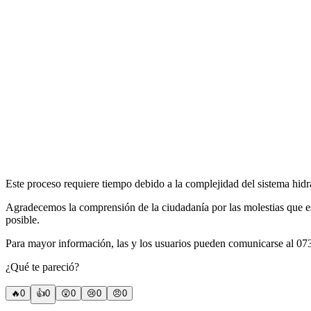
Este proceso requiere tiempo debido a la complejidad del sistema hidrá
Agradecemos la comprensión de la ciudadanía por las molestias que est
posible.
Para mayor información, las y los usuarios pueden comunicarse al
¿Qué te pareció?
🔥
0
👍
0
😲
0
😢
0
😠
0