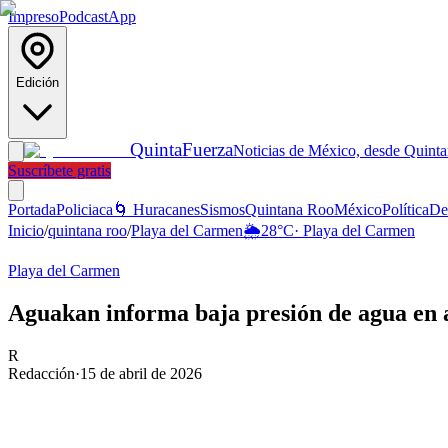
Impreso
Podcast
App
Edición
Quinta
Fuerza
Noticias de México, desde Quint
Suscríbete gratis
Portada
Policiaca
🌀 Huracanes
Sismos
Quintana Roo
México
Política
De
Inicio
/
quintana roo
/
Playa del Carmen
🌦️
28
°C
·
Playa del Carmen
Playa del Carmen
Aguakan informa baja presión de agua en 
R
Redacción
·
15 de abril de 2026