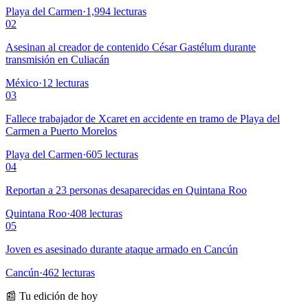
Playa del Carmen
·
1,994
lecturas
02
Asesinan al creador de contenido César Gastélum durante
transmisión en Culiacán
México
·
12
lecturas
03
Fallece trabajador de Xcaret en accidente en tramo de Playa del
Carmen a Puerto Morelos
Playa del Carmen
·
605
lecturas
04
Reportan a 23 personas desaparecidas en Quintana Roo
Quintana Roo
·
408
lecturas
05
Joven es asesinado durante ataque armado en Cancún
Cancún
·
462
lecturas
📰 Tu edición de hoy