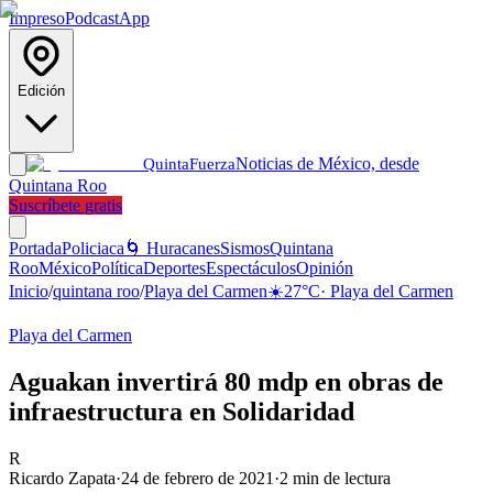
Impreso
Podcast
App
Edición
Noticias de México, desde
Quinta
Fuerza
Quintana Roo
Suscríbete gratis
Portada
Policiaca
🌀 Huracanes
Sismos
Quintana
Roo
México
Política
Deportes
Espectáculos
Opinión
Inicio
/
quintana roo
/
Playa del Carmen
☀️
27
°C
·
Playa del Carmen
Playa del Carmen
Aguakan invertirá 80 mdp en obras de
infraestructura en Solidaridad
R
Ricardo Zapata
·
24 de febrero de 2021
·
2
min de lectura